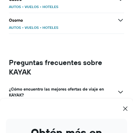
AUTOS
•
VUELOS
•
HOTELES
Osorno
AUTOS
•
VUELOS
•
HOTELES
Preguntas frecuentes sobre
KAYAK
¿Cómo encuentro las mejores ofertas de viaje en
KAYAK?
¿Por qué KAYAK es la mejor app de viajes?
¿Cómo puedo usar KAYAK para gestionar mis
reservas de viajes?
Obtén más en