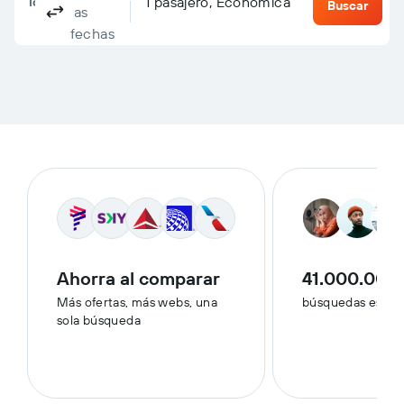
Columbus, OH, Estados Unidos - Puerto Columbus 
Destino
1 pasajero, Económica
Ida y vuelta
Solo ida
Multidestino
Buscar
las
fechas
Ahorra al comparar
41.000.000
Más ofertas, más webs, una
búsquedas esta 
sola búsqueda