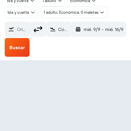
Ida y vuelta
1 adulto
Económica
Ida y vuelta
1 adulto, Económica, 0 maletas
Origen
Cotonou (COO)
mié. 9/9
-
mié. 16/9
Buscar