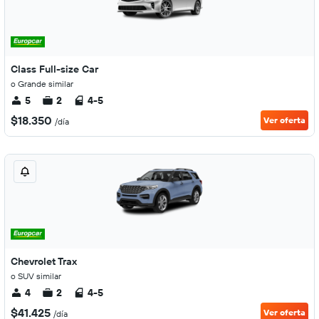
Class Full-size Car
o Grande similar
5
2
4-5
$18.350
Ver oferta
/día
Chevrolet Trax
o SUV similar
4
2
4-5
$41.425
Ver oferta
/día