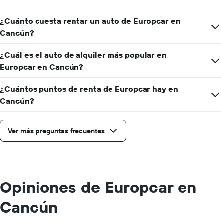
el
precio
¿Cuánto cuesta rentar un auto de Europcar en
promedio
Cancún?
de
un
auto
¿Cuál es el auto de alquiler más popular en
de
Europcar en Cancún?
renta
por
¿Cuántos puntos de renta de Europcar hay en
día.
Cancún?
Ver más preguntas frecuentes
Opiniones de Europcar en
Cancún