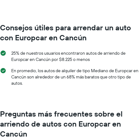
de
de
renta
renta.
por
mes.
El
Consejos útiles para arrendar un auto
gráfico
con Europcar en Cancún
muestra
1
eje
25% de nuestros usuarios encontraron autos de arriendo de
X
Europcar en Cancún por $8.225 o menos
que
indica
En promedio, los autos de alquiler de tipo Mediano de Europcar en
los
Cancún son alrededor de un 68% más baratos que otro tipo de
meses
autos.
del
año.
El
gráfico
muestra
Preguntas más frecuentes sobre el
1
eje
arriendo de autos con Europcar en
Y
que
Cancún
indica