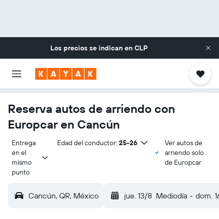
Los precios se indican en
CLP
Reserva autos de arriendo con
Europcar en Cancún
Entrega 
Edad del conductor:
25-26
Ver autos de
en el 
arriendo solo
mismo 
de Europcar
punto
Cancún, QR, México
jue. 13/8
Mediodía
-
dom. 1