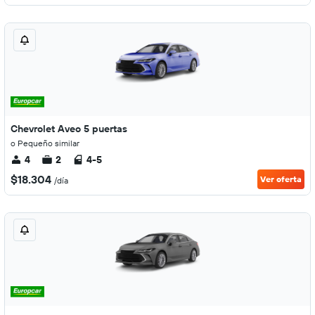
Chevrolet Aveo 5 puertas
o Pequeño similar
4
2
4-5
$18.304
Ver oferta
/día