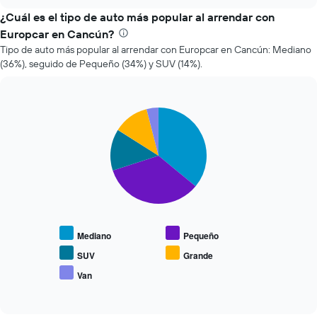
varía
chart
el
¿Cuál es el tipo de auto más popular al arrendar con
precio
Europcar en Cancún?
de
Tipo de auto más popular al arrendar con Europcar en Cancún: Mediano
un
(36%), seguido de Pequeño (34%) y SUV (14%).
auto
de
renta
a
Pie
Chart
medida
graphic.
chart
que
with
se
5
slices.
acerca
la
El
fecha
siguiente
de
gráfico
la
muestra
reserva.
Mediano
Pequeño
el
El
precio
gráfico
SUV
Grande
promedio
muestra
Van
End
de
1
of
los
eje
interactive
tipos
chart
X