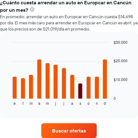
de
¿Cuánto cuesta arrendar un auto en Europcar en Cancún
que
autos
indica
por un mes?
más
la
En promedio, arrendar un auto en Europcar en Cancún cuesta $14.698
populares.
cantidad
por día. El mes más caro para arrendar en Europcar en Cancún es abril, ya
de
que los precios son de $21.019/día en promedio.
días
previos
$30.000
a
Bar
la
Chart
graphic.
chart
reserva.
with
$20.000
El
12
gráfico
bars.
muestra
1
$10.000
El
eje
siguiente
Y
gráfico
que
muestra
0
indica
e
f
m
a
m
j
j
a
s
o
n
d
el
End
el
of
precio
interactive
precio
promedio
chart
promedio
de
de
un
Buscar ofertas
un
auto
auto