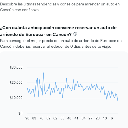
Descubre las últimas tendencias y consejos para arrendar un auto en
Cancún con confianza.
¿Con cuánta anticipación conviene reservar un auto de
arriendo de Europcar en Cancún?
Para conseguir el mejor precio en un auto de arriendo de Europcar en
Cancún, deberías reservar alrededor de 0 días antes de tu viaje.
$30.000
Line
Chart
graphic.
chart
with
91
$20.000
data
points.
$10.000
El
siguiente
gráfico
$0
muestra
90
83
76
69
62
55
48
41
34
27
20
13
6
End
of
cómo
interactive