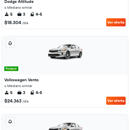
Dodge Attitude
o Mediano similar
5
3
4-5
$18.304
Ver oferta
/día
Volkswagen Vento
o Mediano similar
5
3
4-5
$24.363
Ver oferta
/día