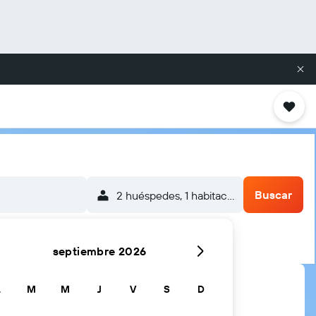
Buscar
2 huéspedes, 1 habitación
septiembre 2026
L
M
M
J
V
S
D