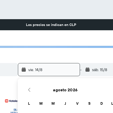
Los precios se indican en
CLP
vie. 14/8
-
sáb. 15/8
agosto 2026
L
M
M
J
V
S
D
… y más