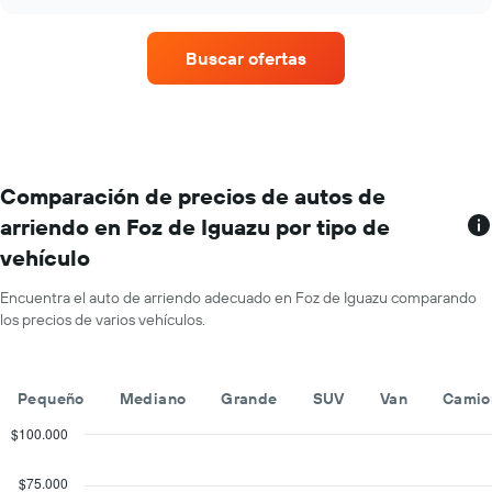
promedio
chart
renta
de
por
un
empresa.
Buscar ofertas
auto
de
renta
por
mes.
El
gráfico
Comparación de precios de autos de
muestra
arriendo en Foz de Iguazu por tipo de
1
vehículo
eje
X
que
Encuentra el auto de arriendo adecuado en Foz de Iguazu comparando
indica
los precios de varios vehículos.
los
meses
del
Pequeño
Mediano
Grande
SUV
Van
Camio
año.
El
$100.000
gráfico
Combination
Chart
muestra
graphic.
chart
$75.000
1