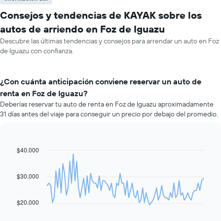
Consejos y tendencias de KAYAK sobre los
autos de arriendo en Foz de Iguazu
Descubre las últimas tendencias y consejos para arrendar un auto en Foz
de Iguazu con confianza.
¿Con cuánta anticipación conviene reservar un auto de
renta en Foz de Iguazu?
Deberías reservar tu auto de renta en Foz de Iguazu aproximadamente
31 días antes del viaje para conseguir un precio por debajo del promedio.
$40.000
Line
Chart
graphic.
chart
with
91
$30.000
data
points.
$20.000
El
siguiente