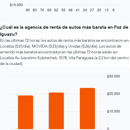
gráfico
$10.000
muestra
90
83
76
69
62
55
48
41
34
27
20
13
6
End
of
cómo
interactive
varía
chart
el
¿Cuál es la agencia de renta de autos más barata en Foz de
precio
Iguazu?
de
En las últimas 72 horas, los autos de renta más baratos se encontraron en
un
Localiza ($21/día), MOVIDA ($23/día) y Unidas ($26/día). Los autos de
auto
arriendo más baratos encontrados en las últimas 72 horas están en
de
Localiza Av Juscelino Kubitschek, 1578, Vila Paraguaia (a 2,2 km del centro
renta
de la ciudad).
a
medida
que
$30.000
se
Bar
Chart
acerca
graphic.
chart
la
with
$20.000
3
fecha
bars.
de
la
$10.000
El
reserva.
siguiente
El
gráfico
gráfico
muestra
0