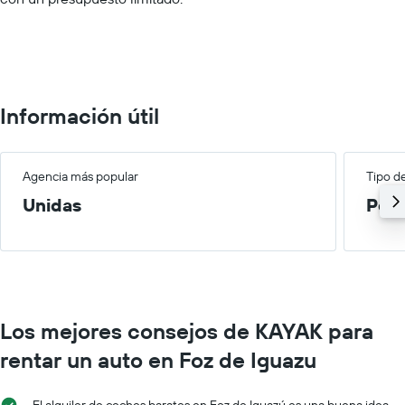
Range:
0
to
100000.
Información útil
Agencia más popular
Tipo d
Unidas
Peq
Los mejores consejos de KAYAK para
rentar un auto en Foz de Iguazu
El alquiler de coches baratos en Foz de Iguazú es una buena idea,