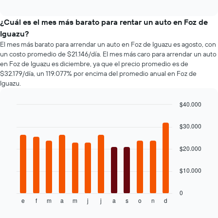
4
los
promedio
interactive
empresas
tipos
chart
de
más
de
¿Cuál es el mes más barato para rentar un auto en Foz de
un
baratas
autos
auto
Iguazu?
de
más
de
El mes más barato para arrendar un auto en Foz de Iguazu es agosto, con
renta
populares.
renta.
un costo promedio de $21.146/día. El mes más caro para arrendar un auto
de
en Foz de Iguazu es diciembre, ya que el precio promedio es de
autos
$32.179/día, un 119.077% por encima del promedio anual en Foz de
El
Iguazu.
gráfico
muestra
1
$40.000
eje
Bar
Chart
Y
graphic.
chart
$30.000
with
que
12
indica
bars.
$20.000
el
precio
El
más
$10.000
siguiente
barato
gráfico
de
muestra
0
un
e
f
m
a
m
j
j
a
s
o
n
d
el
End
auto
of
precio
de
interactive