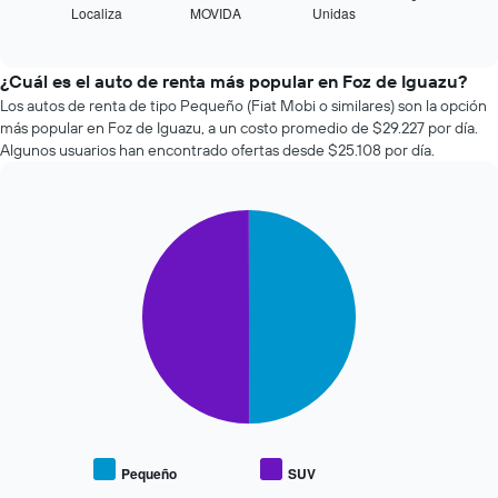
muestra
Localiza
MOVIDA
Unidas
las
End
1
of
cuatro
eje
interactive
empresas
chart
X
de
¿Cuál es el auto de renta más popular en Foz de Iguazu?
que
renta
Los autos de renta de tipo Pequeño (Fiat Mobi o similares) son la opción
indica
de
la
más popular en Foz de Iguazu, a un costo promedio de $29.227 por día.
autos
cantidad
Algunos usuarios han encontrado ofertas desde $25.108 por día.
más
de
económicas
días
de
previos
Pie
Chart
las
a
graphic.
chart
últimas
la
with
72
reserva.
2
horas.
slices.
El
El
gráfico
gráfico
El
muestra
muestra
siguiente
1
1
gráfico
eje
eje
muestra
Y
X
el
que
que
precio
indica
indica
promedio
el
Pequeño
SUV
las
End
de
precio
of