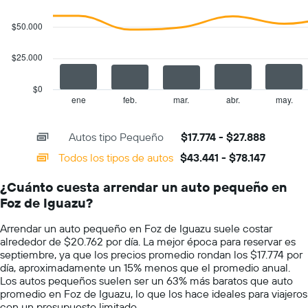
with
eje
2
Y
data
$50.000
series.
que
indica
$25.000
The
el
chart
precio
has
promedio
$0
1
de
ene
feb.
mar.
abr.
may.
End
of
X
un
interactive
axis
auto
chart
Autos tipo Pequeño
$17.774 - $27.888
displaying
de
categories.
renta
Todos los tipos de autos
$43.441 - $78.147
Range:
por
14
día.
¿Cuánto cuesta arrendar un auto pequeño en
categories.
Foz de Iguazu?
The
chart
Arrendar un auto pequeño en Foz de Iguazu suele costar
has
alrededor de $20.762 por día. La mejor época para reservar es
1
septiembre, ya que los precios promedio rondan los $17.774 por
Y
día, aproximadamente un 15% menos que el promedio anual.
axis
Los autos pequeños suelen ser un 63% más baratos que auto
displaying
promedio en Foz de Iguazu, lo que los hace ideales para viajeros
values.
con un presupuesto limitado.