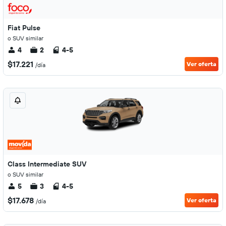
Fiat Pulse
o SUV similar
4
2
4-5
$17.221
Ver oferta
/día
Class Intermediate SUV
o SUV similar
5
3
4-5
$17.678
Ver oferta
/día