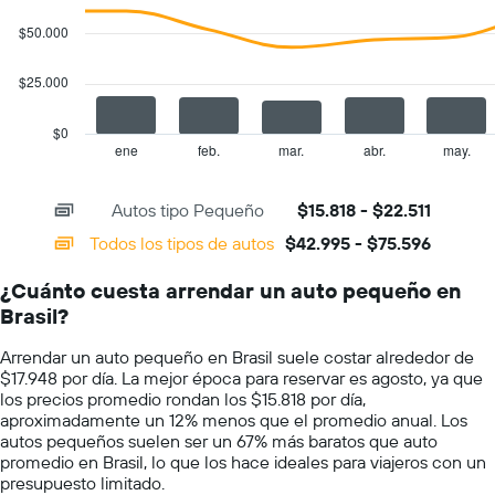
2
gráfico
data
$50.000
muestra
series.
1
eje
$25.000
The
Y
chart
que
has
$0
indica
1
ene
feb.
mar.
abr.
may.
End
el
of
X
precio
interactive
axis
chart
más
Autos tipo Pequeño
$15.818 - $22.511
displaying
barato
categories.
Todos los tipos de autos
$42.995 - $75.596
de
Range:
un
14
auto
¿Cuánto cuesta arrendar un auto pequeño en
categories.
de
Brasil?
The
renta
chart
por
Arrendar un auto pequeño en Brasil suele costar alrededor de
has
empresa.
$17.948 por día. La mejor época para reservar es agosto, ya que
1
los precios promedio rondan los $15.818 por día,
Y
aproximadamente un 12% menos que el promedio anual. Los
axis
autos pequeños suelen ser un 67% más baratos que auto
displaying
promedio en Brasil, lo que los hace ideales para viajeros con un
values.
presupuesto limitado.
Range: