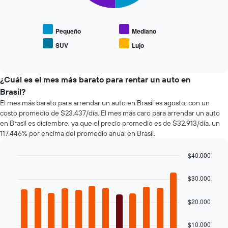
1
gráfico
gráfico
eje
muestra
muestra
X
1
el
que
eje
precio
Pequeño
Mediano
indica
Y
promedio
SUV
Lujo
las
que
End
de
of
4
indica
los
interactive
empresas
el
tipos
chart
más
precio
de
¿Cuál es el mes más barato para rentar un auto en
baratas
promedio
autos
Brasil?
de
de
más
El mes más barato para arrendar un auto en Brasil es agosto, con un
renta
un
populares.
costo promedio de $23.437/día. El mes más caro para arrendar un auto
de
auto
en Brasil es diciembre, ya que el precio promedio es de $32.913/día, un
autos
de
117.446% por encima del promedio anual en Brasil.
El
renta.
gráfico
muestra
$40.000
1
Bar
Chart
eje
graphic.
chart
$30.000
with
Y
12
que
bars.
$20.000
indica
el
El
precio
$10.000