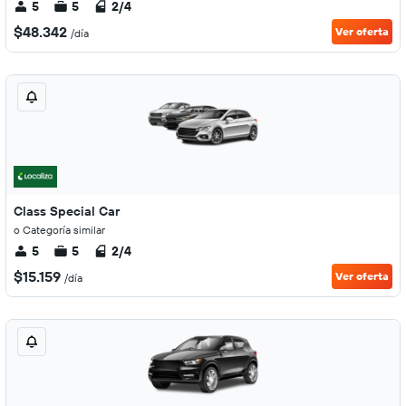
5
5
2/4
$48.342
Ver oferta
/día
Class Special Car
o Categoría similar
5
5
2/4
$15.159
Ver oferta
/día