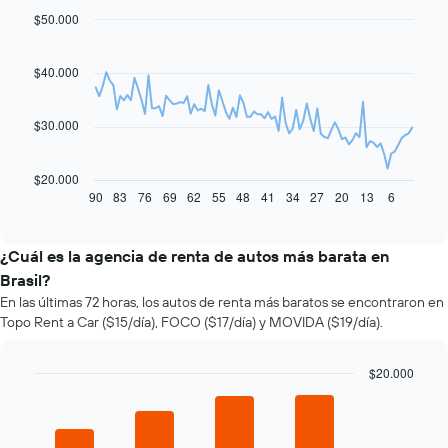
$50.000
Line
Chart
graphic.
chart
with
91
$40.000
data
points.
$30.000
El
siguiente
gráfico
$20.000
muestra
90
83
76
69
62
55
48
41
34
27
20
13
6
End
of
cómo
interactive
varía
chart
el
¿Cuál es la agencia de renta de autos más barata en
precio
Brasil?
de
En las últimas 72 horas, los autos de renta más baratos se encontraron en
un
Topo Rent a Car ($15/día), FOCO ($17/día) y MOVIDA ($19/día).
auto
de
renta
$20.000
a
Bar
Chart
medida
graphic.
chart
que
with
se
4