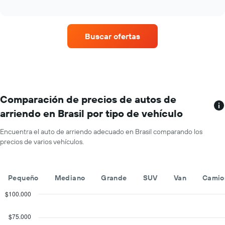
cuatro
año.
interactive
empresas
chart
El
de
gráfico
renta
muestra
Buscar ofertas
de
1
autos
eje
con
Y
más
que
sucursales.
indica
El
el
gráfico
Comparación de precios de autos de
precio
muestra
promedio
arriendo en Brasil por tipo de vehículo
1
de
eje
un
Encuentra el auto de arriendo adecuado en Brasil comparando los
X
auto
precios de varios vehículos.
que
de
indica
renta
las
por
empresas
día.
Pequeño
Mediano
Grande
SUV
Van
Camio
de
renta
$100.000
de
Combination
Chart
autos.
graphic.
chart
$75.000
with
El