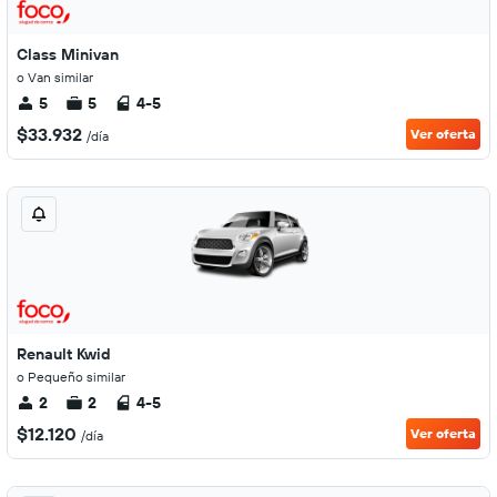
Class Minivan
o Van similar
5
5
4-5
$33.932
Ver oferta
/día
Renault Kwid
o Pequeño similar
2
2
4-5
$12.120
Ver oferta
/día