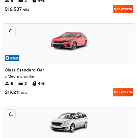
5
3
4-5
$16.537
Ver oferta
/día
Class Standard Car
o Mediano similar
5
3
4-5
$19.211
Ver oferta
/día