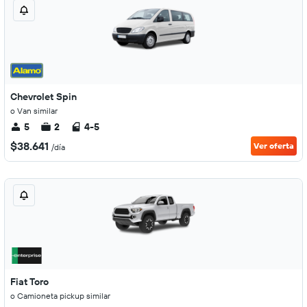
Chevrolet Spin
o Van similar
5
2
4-5
$38.641
Ver oferta
/día
Fiat Toro
o Camioneta pickup similar