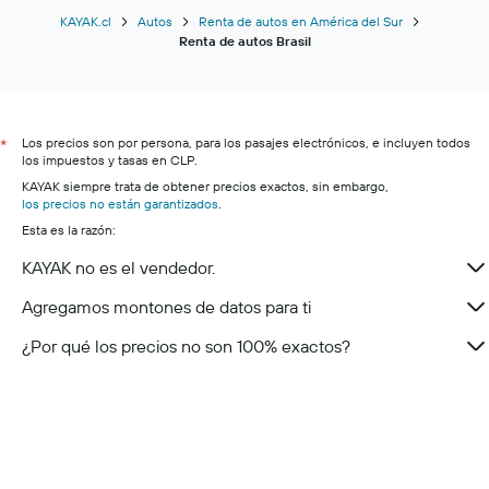
Renta de autos en Curitiba
KAYAK.cl
Autos
Renta de autos en América del Sur
Renta de autos Brasil
Renta de autos en Camboriú
Renta de autos en Brasilia
Renta de autos en Santos
Los precios son por persona, para los pasajes electrónicos, e incluyen todos
Renta de autos en Pantanal
*
los impuestos y tasas en CLP.
Renta de autos en Chapada dos Veadeiros
KAYAK siempre trata de obtener precios exactos, sin embargo,
los precios no están garantizados
Renta de autos en Sierra Gaucha
.
Esta es la razón:
Renta de autos en Serra da Bocaina
KAYAK no es el vendedor.
Renta de autos en Selva Amazónica
Renta de autos en Región de Vitoria
Agregamos montones de datos para ti
Renta de autos en Serra da Canastra
¿Por qué los precios no son 100% exactos?
Renta de autos en Marajó
Renta de autos en Isla Grande
Renta de autos en Ilhabela Island
Renta de autos en Chapada Diamantina National Park