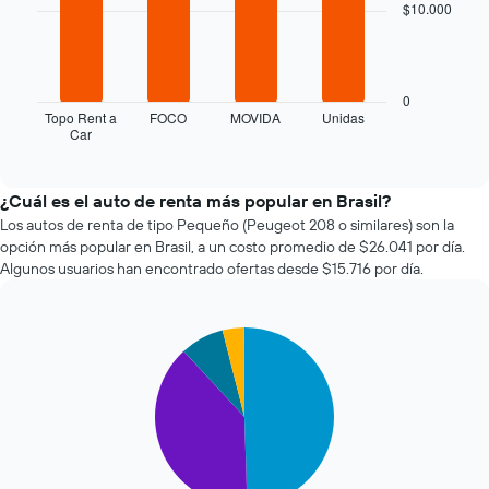
$10.000
bars.
acerca
la
El
fecha
siguiente
de
gráfico
la
0
muestra
reserva.
Topo Rent a
FOCO
MOVIDA
Unidas
Car
las
End
El
of
cuatro
gráfico
interactive
empresas
muestra
chart
de
1
¿Cuál es el auto de renta más popular en Brasil?
renta
eje
Los autos de renta de tipo Pequeño (Peugeot 208 o similares) son la
de
X
opción más popular en Brasil, a un costo promedio de $26.041 por día.
autos
que
Algunos usuarios han encontrado ofertas desde $15.716 por día.
más
indica
económicas
la
de
cantidad
Pie
Chart
las
de
graphic.
chart
últimas
días
with
72
previos
4
horas.
a
slices.
El
la
gráfico
reserva.
El
muestra
El
siguiente