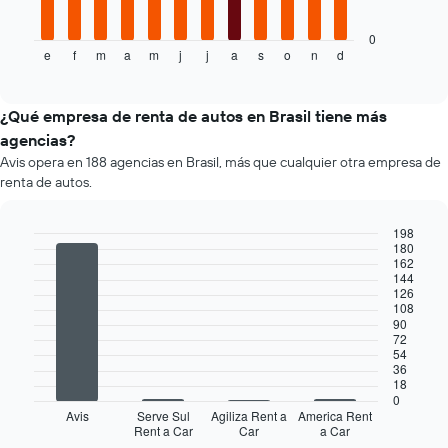
siguiente
más
gráfico
barato
muestra
0
de
e
f
m
a
m
j
j
a
s
o
n
d
el
End
un
of
precio
interactive
auto
promedio
chart
de
de
¿Qué empresa de renta de autos en Brasil tiene más
renta
un
agencias?
por
auto
empresa.
Avis opera en 188 agencias en Brasil, más que cualquier otra empresa de
de
renta de autos.
renta
por
mes.
198
El
180
Bar
Chart
162
gráfico
graphic.
chart
144
muestra
with
126
4
1
108
bars.
eje
90
72
X
54
El
que
36
siguiente
indica
18
gráfico
los
0
muestra
Avis
Serve Sul
Agiliza Rent a
America Rent
meses
Rent a Car
Car
a Car
las
End
del
of