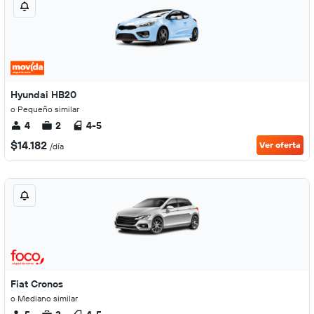
Hyundai HB20
o Pequeño similar
4
2
4-5
$14.182
Ver oferta
/día
Fiat Cronos
o Mediano similar