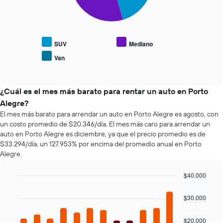
fecha
siguiente
de
gráfico
la
muestra
reserva.
el
El
precio
SUV
Mediano
gráfico
promedio
Van
muestra
End
de
of
1
los
interactive
eje
tipos
chart
X
de
¿Cuál es el mes más barato para rentar un auto en Porto
que
autos
Alegre?
indica
más
El mes más barato para arrendar un auto en Porto Alegre es agosto, con
la
populares.
un costo promedio de $20.346/día. El mes más caro para arrendar un
cantidad
auto en Porto Alegre es diciembre, ya que el precio promedio es de
de
$33.294/día, un 127.953% por encima del promedio anual en Porto
días
previos
Alegre.
a
la
$40.000
reserva.
Bar
Chart
El
graphic.
chart
$30.000
gráfico
with
12
muestra
bars.
1
$20.000