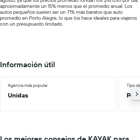
Y
aproximadamente un 15% menos que el promedio anual. Los
axis
autos pequeños suelen ser un 71% más baratos que auto
displaying
promedio en Porto Alegre, lo que los hace ideales para viajeros
values.
con un presupuesto limitado.
Range:
0
to
100000.
Información útil
Agencia más popular
Tipo d
Unidas
Peq
Los mejores consejos de KAYAK para