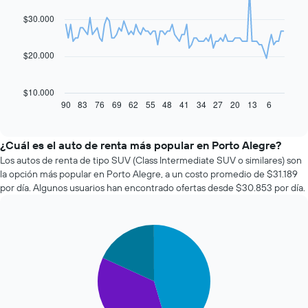
with
91
$30.000
data
points.
$20.000
El
siguiente
gráfico
$10.000
muestra
90
83
76
69
62
55
48
41
34
27
20
13
6
End
of
cómo
interactive
varía
chart
el
¿Cuál es el auto de renta más popular en Porto Alegre?
precio
Los autos de renta de tipo SUV (Class Intermediate SUV o similares) son
de
la opción más popular en Porto Alegre, a un costo promedio de $31.189
un
por día. Algunos usuarios han encontrado ofertas desde $30.853 por día.
auto
de
renta
Pie
a
Chart
graphic.
chart
medida
with
que
3
se
slices.
acerca
la
El