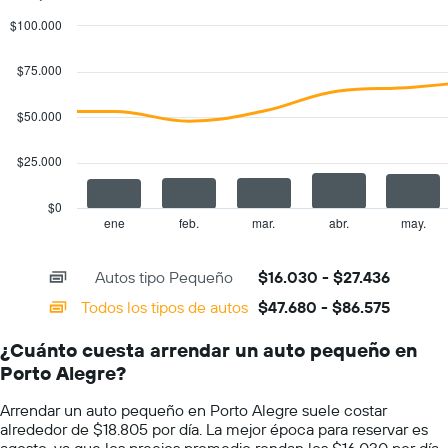
de
$100.000
autos.
Combination
Chart
El
graphic.
chart
$75.000
gráfico
with
muestra
2
1
data
$50.000
series.
eje
Y
$25.000
The
que
chart
indica
has
el
$0
1
precio
ene
feb.
mar.
abr.
may.
End
of
X
más
interactive
axis
barato
chart
Autos tipo Pequeño
$16.030 - $27.436
displaying
de
categories.
un
Todos los tipos de autos
$47.680 - $86.575
Range:
auto
14
de
¿Cuánto cuesta arrendar un auto pequeño en
categories.
renta
Porto Alegre?
The
por
chart
empresa.
Arrendar un auto pequeño en Porto Alegre suele costar
has
alrededor de $18.805 por día. La mejor época para reservar es
1
agosto, ya que los precios promedio rondan los $16.030 por día,