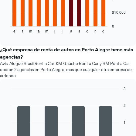
eje
El
Y
$10.000
siguiente
que
gráfico
indica
muestra
0
el
e
f
m
a
m
j
j
a
s
o
n
d
el
End
precio
of
precio
promedio
interactive
promedio
chart
de
de
¿Qué empresa de renta de autos en Porto Alegre tiene más
un
un
auto
agencias?
auto
de
Avis, Alugue Brasil Rent a Car, KM Gaúcho Rent a Car y BM Rent a Car
de
renta.
operan 2 agencias en Porto Alegre, más que cualquier otra empresa de
renta
arriendo.
por
mes.
3
El
gráfico
Bar
Chart
graphic.
chart
muestra
with
2
1
4
eje
bars.
X
1
que
El
indica
siguiente
los