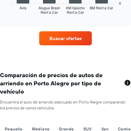
gráfico
0
meses
muestra
Avis
Alugue Brasil
KM Gaúcho
BM Rent a Car
del
Rent a Car
Rent a Car
las
End
año.
of
cuatro
interactive
El
empresas
chart
gráfico
de
muestra
renta
Buscar ofertas
1
de
eje
autos
Y
con
que
más
indica
sucursales.
el
El
precio
gráfico
Comparación de precios de autos de
promedio
muestra
arriendo en Porto Alegre por tipo de
de
1
un
vehículo
eje
auto
X
de
que
Encuentra el auto de arriendo adecuado en Porto Alegre comparando
renta
indica
los precios de varios vehículos.
por
las
día.
empresas
de
Pequeño
Mediano
Grande
SUV
Van
Camio
renta