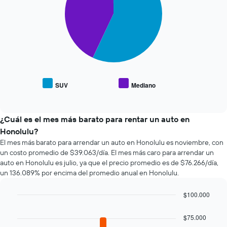
se
slices.
acerca
la
El
fecha
siguiente
de
gráfico
la
muestra
reserva.
el
El
precio
gráfico
promedio
SUV
Mediano
muestra
End
de
of
1
los
interactive
eje
tipos
chart
X
de
¿Cuál es el mes más barato para rentar un auto en
que
autos
Honolulu?
indica
más
El mes más barato para arrendar un auto en Honolulu es noviembre, con
la
populares.
un costo promedio de $39.063/día. El mes más caro para arrendar un
cantidad
auto en Honolulu es julio, ya que el precio promedio es de $76.266/día,
de
un 136.089% por encima del promedio anual en Honolulu.
días
previos
a
$100.000
la
Bar
Chart
reserva.
graphic.
chart
$75.000
El
with