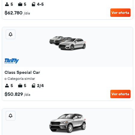
5
5
4-5
$62.780
Ver oferta
/día
Class Special Car
o Categoría similar
5
5
2/4
$50.829
Ver oferta
/día