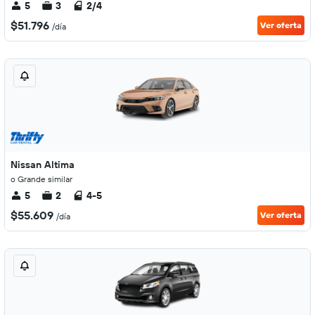
5
3
2/4
$51.796
Ver oferta
/día
Nissan Altima
o Grande similar
5
2
4-5
$55.609
Ver oferta
/día