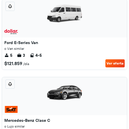
Ford E-Series Van
o Van similar
5
3
4-5
$121.859
Ver oferta
/día
Mercedes-Benz Clase C
o Lujo similar