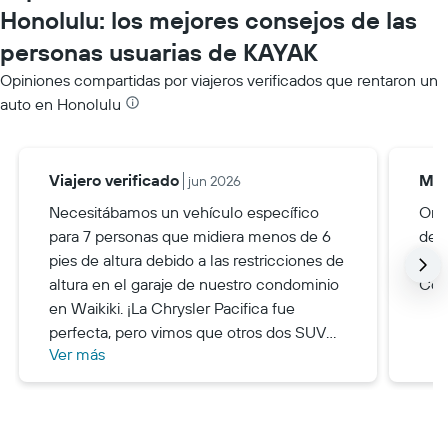
Honolulu: los mejores consejos de las
personas usuarias de KAYAK
Opiniones compartidas por viajeros verificados que rentaron un
auto en Honolulu
Viajero verificado
Mar
jun 2026
Necesitábamos un vehículo específico
Org
para 7 personas que midiera menos de 6
devo
pies de altura debido a las restricciones de
trat
altura en el garaje de nuestro condominio
Con
en Waikiki. ¡La Chrysler Pacifica fue
perfecta, pero vimos que otros dos SUV
Ver más
grandes fueron rechazados por su altura!
Haz tu investigación antes de hacer una
selección porque el estacionamiento en
Hawái puede ser restrictivo.