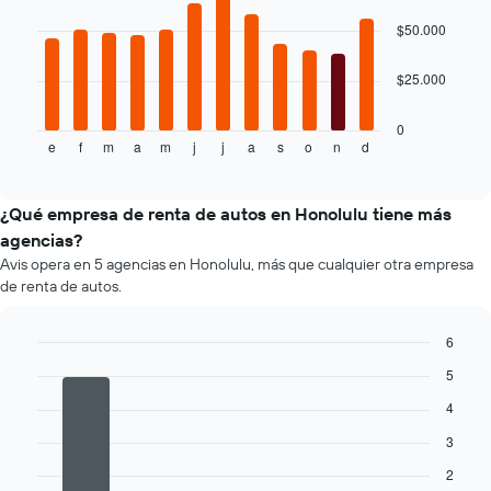
12
gráfico
bars.
muestra
$50.000
1
El
eje
$25.000
siguiente
Y
gráfico
que
muestra
0
indica
e
f
m
a
m
j
j
a
s
o
n
d
el
End
el
of
precio
precio
interactive
promedio
chart
promedio
de
¿Qué empresa de renta de autos en Honolulu tiene más
de
un
un
agencias?
auto
auto
Avis opera en 5 agencias en Honolulu, más que cualquier otra empresa
de
de
de renta de autos.
renta
renta.
por
mes.
6
El
Bar
Chart
5
gráfico
graphic.
chart
muestra
with
4
4
1
bars.
eje
3
X
2
El
que