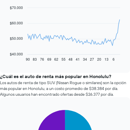
$70.000
Line
Chart
graphic.
chart
with
91
$60.000
data
points.
$50.000
El
siguiente
gráfico
$40.000
muestra
90
83
76
69
62
55
48
41
34
27
20
13
6
End
of
cómo
interactive
varía
chart
el
¿Cuál es el auto de renta más popular en Honolulu?
precio
Los autos de renta de tipo SUV (Nissan Rogue o similares) son la opción
de
más popular en Honolulu, a un costo promedio de $38.384 por día.
un
Algunos usuarios han encontrado ofertas desde $26.377 por día.
auto
de
renta
Pie
a
Chart
graphic.
chart
medida
with
que
2