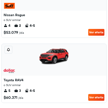
Nissan Rogue
o SUV similar
4
2
4-5
$53.079
Ver oferta
/día
Toyota RAV4
o SUV similar
5
3
4-5
$60.371
Ver oferta
/día