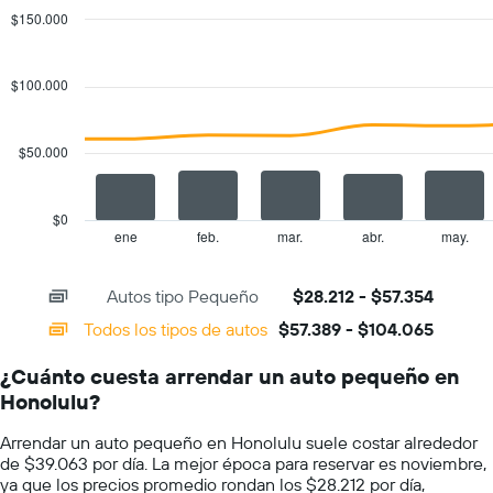
renta
$150.000
de
Combination
Chart
autos.
graphic.
chart
with
El
$100.000
2
gráfico
data
muestra
series.
1
$50.000
eje
The
Y
chart
que
has
$0
indica
1
ene
feb.
mar.
abr.
may.
End
el
of
X
precio
interactive
axis
chart
más
Autos tipo Pequeño
$28.212 - $57.354
displaying
barato
categories.
Todos los tipos de autos
$57.389 - $104.065
de
Range:
un
14
auto
¿Cuánto cuesta arrendar un auto pequeño en
categories.
de
Honolulu?
The
renta
chart
por
Arrendar un auto pequeño en Honolulu suele costar alrededor
has
empresa.
de $39.063 por día. La mejor época para reservar es noviembre,
1
ya que los precios promedio rondan los $28.212 por día,
Y