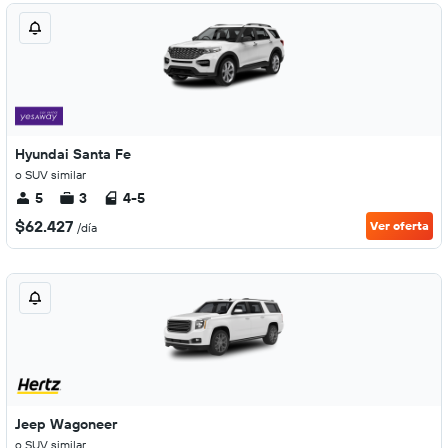
Hyundai Santa Fe
o SUV similar
5
3
4-5
$62.427
Ver oferta
/día
Jeep Wagoneer
o SUV similar