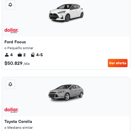
Ford Focus
o Pequeño similar
4
2
4-5
$50.829
Ver oferta
/día
Toyota Corolla
o Mediano similar