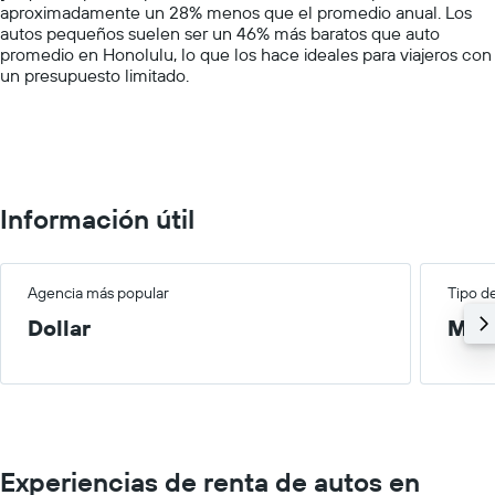
aproximadamente un 28% menos que el promedio anual. Los
axis
autos pequeños suelen ser un 46% más baratos que auto
displaying
promedio en Honolulu, lo que los hace ideales para viajeros con
values.
un presupuesto limitado.
Range:
0
to
150000.
Información útil
Agencia más popular
Tipo d
Dollar
Med
Experiencias de renta de autos en