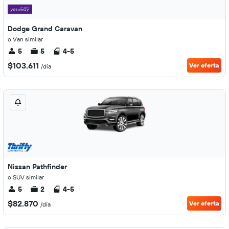
Dodge Grand Caravan
o Van similar
5
5
4-5
$103.611
Ver oferta
/día
Nissan Pathfinder
o SUV similar
5
2
4-5
$82.870
Ver oferta
/día