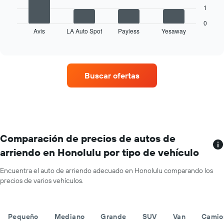
siguiente
indica
1
gráfico
los
muestra
0
meses
Avis
LA Auto Spot
Payless
Yesaway
las
End
del
of
cuatro
año.
interactive
empresas
chart
El
de
gráfico
renta
muestra
Buscar ofertas
de
1
autos
eje
con
Y
más
que
sucursales.
indica
El
el
gráfico
Comparación de precios de autos de
precio
muestra
promedio
arriendo en Honolulu por tipo de vehículo
1
de
eje
un
Encuentra el auto de arriendo adecuado en Honolulu comparando los
X
auto
precios de varios vehículos.
que
de
indica
renta
las
por
empresas
día.
Pequeño
Mediano
Grande
SUV
Van
Camio
de