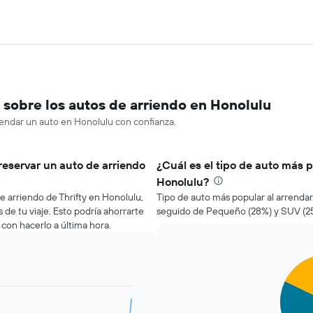
sobre los autos de arriendo en Honolulu
rendar un auto en Honolulu con confianza.
reservar un auto de arriendo
¿Cuál es el tipo de auto más p
Honolulu?
e arriendo de Thrifty en Honolulu,
Tipo de auto más popular al arrenda
 de tu viaje. Esto podría ahorrarte
seguido de Pequeño (28%) y SUV (2
n hacerlo a última hora.
Pie
Chart
graphic.
chart
with
5
slices.