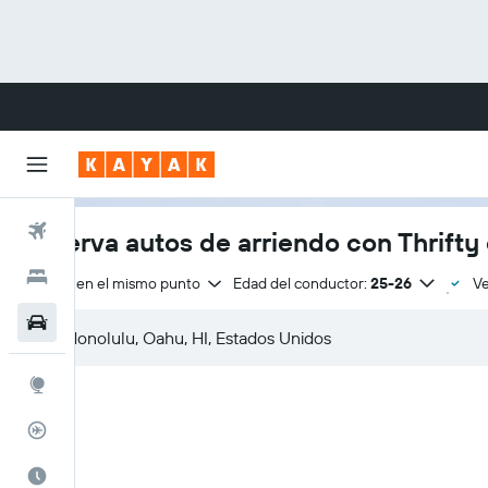
Vuelos
Reserva autos de arriendo con Thrifty
Hoteles
Entrega en el mismo punto
Edad del conductor:
25-26
Ve
Autos
Explore
Rastreador
Cuándo ir