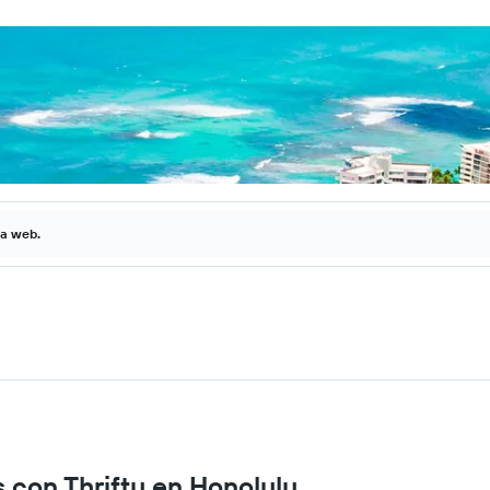
la web.
s con Thrifty en Honolulu