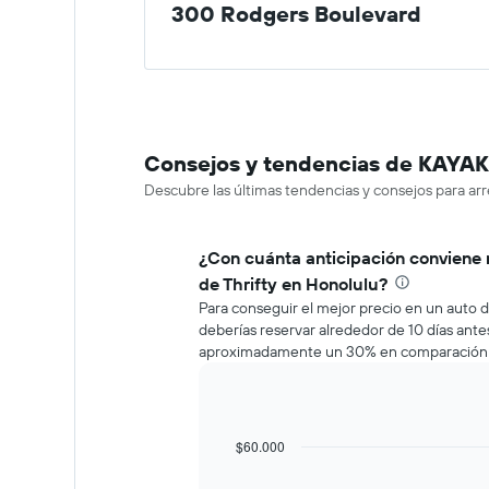
300 Rodgers Boulevard
Consejos y tendencias de KAYAK 
Descubre las últimas tendencias y consejos para ar
¿Con cuánta anticipación conviene 
de Thrifty en Honolulu?
Para conseguir el mejor precio en un auto d
deberías reservar alrededor de 10 días antes
aproximadamente un 30% en comparación co
$60.000
Line
Chart
graphic.
chart
with