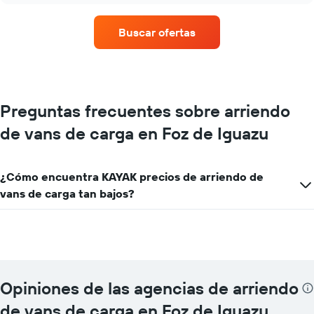
de
renta
Buscar ofertas
de
autos
con
más
sucursales.
El
Preguntas frecuentes sobre arriendo
gráfico
de vans de carga en Foz de Iguazu
muestra
1
eje
X
¿Cómo encuentra KAYAK precios de arriendo de
que
vans de carga tan bajos?
indica
las
empresas
de
renta
de
autos.
Opiniones de las agencias de arriendo
El
gráfico
de vans de carga en Foz de Iguazu