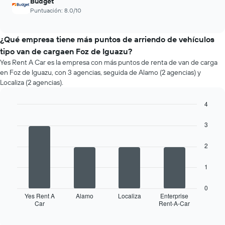
Budget
Puntuación: 8.0/10
¿Qué empresa tiene más puntos de arriendo de vehículos
tipo van de cargaen Foz de Iguazu?
Yes Rent A Car es la empresa con más puntos de renta de van de carga
en Foz de Iguazu, con 3 agencias, seguida de Alamo (2 agencias) y
Localiza (2 agencias).
4
Bar
Chart
graphic.
chart
3
with
4
2
bars.
El
1
siguiente
gráfico
0
muestra
Yes Rent A
Alamo
Localiza
Enterprise
Car
Rent-A-Car
las
End
of
cuatro
interactive
empresas
chart