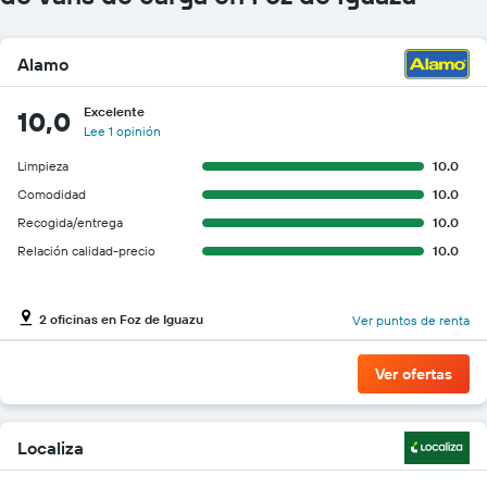
muestra
1
eje
Alamo
Y
que
indica
Excelente
10,0
el
Lee 1 opinión
precio
Limpieza
10.0
más
barato
Comodidad
10.0
de
Recogida/entrega
10.0
un
Relación calidad-precio
10.0
auto
de
renta
por
2 oficinas en Foz de Iguazu
Ver puntos de renta
empresa.
Ver ofertas
Localiza