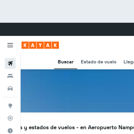
Buscar
Estado de vuelo
Lleg
Vuelos
Hoteles
Autos
Explore
Rastreador
APL
Vuelos y estados de vuelos - en Aeropuerto Namp
Cuándo ir