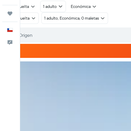
Ida y vuelta
1 adulto
Económica
Trips
Ida y vuelta
1 adulto, Económica, 0 maletas
Español
Comentarios