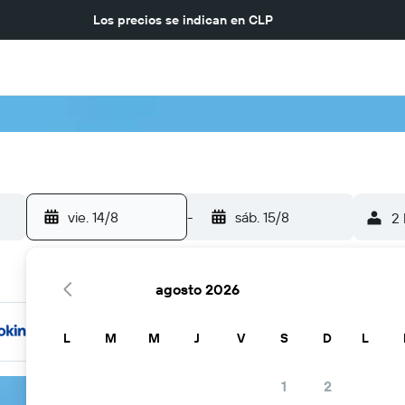
Los precios se indican en
CLP
vie. 14/8
-
sáb. 15/8
2 
agosto 2026
L
M
M
J
V
S
D
L
1
2