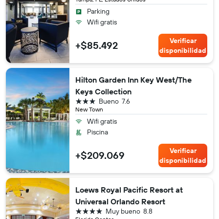
Parking
Wifi gratis
Verificar
+$85.492
disponibilidad
Hilton Garden Inn Key West/The
Keys Collection
3 estrellas
Bueno
7.6
New Town
Wifi gratis
Piscina
Verificar
+$209.069
disponibilidad
Loews Royal Pacific Resort at
Universal Orlando Resort
4 estrellas
Muy bueno
8.8