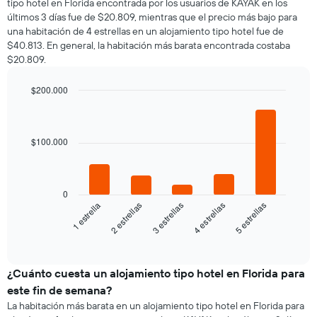
tipo hotel en Florida encontrada por los usuarios de KAYAK en los
eje
una
eje
últimos 3 días fue de $20.809, mientras que el precio más bajo para
X
habitación
Y
que
una habitación de 4 estrellas en un alojamiento tipo hotel fue de
por
que
indica
$40.813. En general, la habitación más barata encontrada costaba
cada
indica
el
$20.809.
día
el
precio
de
precio
promedio
la
$200.000
promedio
de
semana
Bar
de
Chart
una
El
graphic.
chart
una
habitación
gráfico
with
habitación
doble,
5
muestra
$100.000
bars.
calculado
1
a
eje
El
partir
X
siguiente
de
0
que
gráfico
3 estrellas
1 estrella
4 estrellas
2 estrellas
5 estrellas
los
indica
muestra
últimos
los
el
End
3 días
días
of
precio
de
interactive
promedio
chart
la
de
¿Cuánto cuesta un alojamiento tipo hotel en Florida para
semana.
una
El
este fin de semana?
habitación
gráfico
La habitación más barata en un alojamiento tipo hotel en Florida para
para
muestra