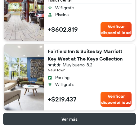
Florida Center
Wifi gratis
Piscina
Verificar
+$602.819
disponibilidad
Fairfield Inn & Suites by Marriott
Key West at The Keys Collection
3 estrellas
Muy bueno
8.2
New Town
Parking
Wifi gratis
Verificar
+$219.437
disponibilidad
Ver más