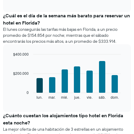
of
gráfico
por
interactive
muestra
chart
cantidad
el
¿Cuál es el día de la semana más barato para reservar un
de
precio
estrellas
hotel en Florida?
promedio
El
El lunes conseguirás las tarifas más bajas en Florida, a un precio
de
gráfico
promedio de $154.854 por noche; mientras que el sábado
una
muestra
encontrarás los precios más altos, a un promedio de $333.914.
habitación
1
por
eje
mes
$400.000
X
El
Bar
Chart
que
gráfico
graphic.
chart
indica
with
muestra
las
$200.000
7
1
categorías
bars.
eje
de
X
los
El
0
que
hoteles
siguiente
lun.
mar.
mié.
jue.
vie.
sáb.
dom.
End
indica
por
of
gráfico
los
interactive
estrellas.
muestra
chart
meses.
El
el
¿Cuánto cuestan los alojamientos tipo hotel en Florida
El
gráfico
precio
gráfico
esta noche?
muestra
promedio
muestra
La mejor oferta de una habitación de 3 estrellas en un alojamiento
1
de
1