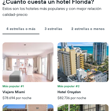
¿Cuánto cuesta un hotel Florida?
que
calculado
se
indica
a
acerca
Estos son los hoteles más populares y con mejor relación
las
partir
la
calidad-precio
categorías
de
fecha
de
los
de
los
últimos
la
hoteles
4 estrellas o más
3 estrellas
2 estrellas o menos
3 días
estadía
por
El
estrellas.
gráfico
El
muestra
gráfico
1
muestra
eje
1
X
eje
que
X
indica
que
la
indica
cantidad
el
de
precio
Más popular #1
Más popular #2
días
promedio
Viajero Miami
Hotel Croydon
que
de
faltan
$78.694 por noche
$82.736 por noche
una
para
habitación
la
para