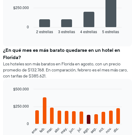
with
$250.000
4
bars.
El
0
siguiente
2 estrellas
3 estrellas
4 estrellas
5 estrellas
End
of
gráfico
interactive
muestra
chart
el
¿En qué mes es más barato quedarse en un hotel en
precio
Florida?
promedio
Los hoteles son más baratos en Florida en agosto, con un precio
de
promedio de $132.768. En comparación, febrero es el mes más caro,
una
con tarifas de $385.621.
habitación
doble,
calculado
$500.000
a
Bar
Chart
partir
graphic.
chart
with
de
$250.000
12
los
bars.
últimos
3 días
0
El
feb.
may.
ago.
nov.
ene.
abr.
jul.
oct.
mar.
jun.
sep.
dic.
y
siguiente
End
agrupado