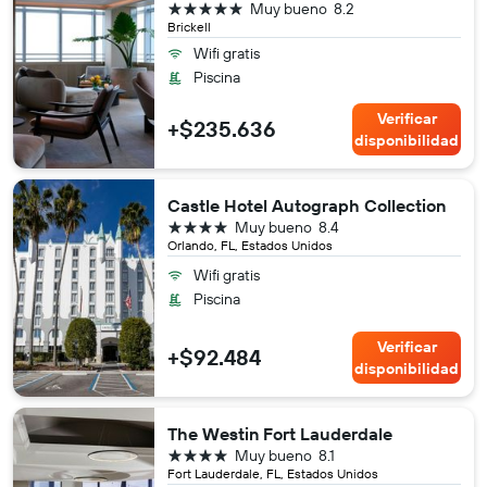
5 estrellas
Muy bueno
8.2
Brickell
Wifi gratis
Piscina
Verificar
+$235.636
disponibilidad
Castle Hotel Autograph Collection
4 estrellas
Muy bueno
8.4
Orlando, FL, Estados Unidos
Wifi gratis
Piscina
Verificar
+$92.484
disponibilidad
The Westin Fort Lauderdale
4 estrellas
Muy bueno
8.1
Fort Lauderdale, FL, Estados Unidos