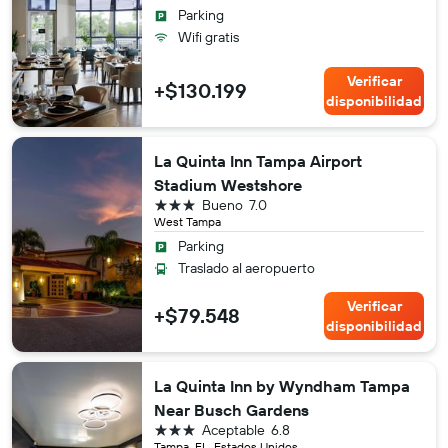
Parking
Wifi gratis
Verificar
+$130.199
disponibilidad
La Quinta Inn Tampa Airport
Stadium Westshore
3 estrellas
Bueno
7.0
West Tampa
Parking
Traslado al aeropuerto
Verificar
+$79.548
disponibilidad
La Quinta Inn by Wyndham Tampa
Near Busch Gardens
3 estrellas
Aceptable
6.8
Tampa, FL, Estados Unidos