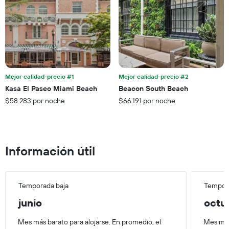
estadía
este
El
fin
gráfico
de
muestra
semana,
1
calculado
eje
a
Y
partir
que
de
Mejor calidad-precio #1
Mejor calidad-precio #2
indica
los
el
Kasa El Paseo Miami Beach
Beacon South Beach
últimos
precio
$58.283 por noche
$66.191 por noche
3 días.
promedio
de
una
habitación
Información útil
Temporada baja
Tempora
junio
octu
Mes más barato para alojarse. En promedio, el
Mes más