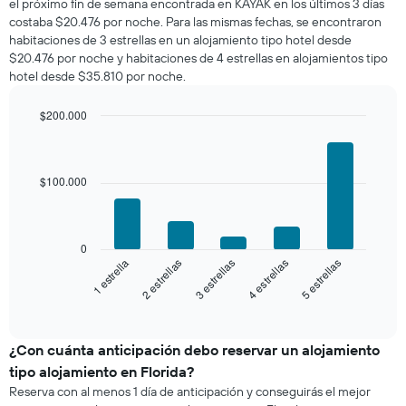
el próximo fin de semana encontrada en KAYAK en los últimos 3 días
esta
1
costaba $20.476 por noche. Para las mismas fechas, se encontraron
noche,
eje
habitaciones de 3 estrellas en un alojamiento tipo hotel desde
calculado
Y
$20.476 por noche y habitaciones de 4 estrellas en alojamientos tipo
a
que
hotel desde $35.810 por noche.
partir
indica
de
el
los
$200.000
precio
últimos
Bar
promedio
Chart
3 días
graphic.
chart
de
with
y
una
5
$100.000
agrupado
habitación
bars.
por
número
El
de
siguiente
0
estrellas
gráfico
3 estrellas
1 estrella
4 estrellas
2 estrellas
5 estrellas
El
muestra
gráfico
el
End
muestra
of
precio
interactive
1
promedio
chart
eje
de
¿Con cuánta anticipación debo reservar un alojamiento
X
una
tipo alojamiento en Florida?
que
habitación
indica
Reserva con al menos 1 día de anticipación y conseguirás el mejor
para