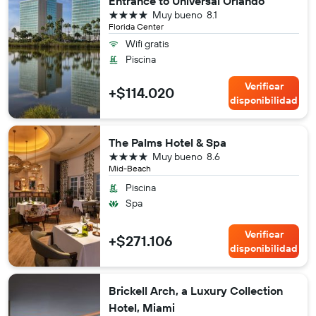
Entrance to Universal Orlando
4 estrellas
Muy bueno
8.1
Florida Center
Wifi gratis
Piscina
Verificar
+$114.020
disponibilidad
The Palms Hotel & Spa
4 estrellas
Muy bueno
8.6
Mid-Beach
Piscina
Spa
Verificar
+$271.106
disponibilidad
Brickell Arch, a Luxury Collection
Hotel, Miami