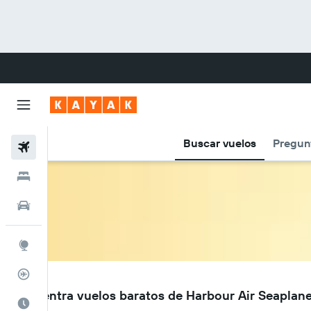
Buscar vuelos
Pregunt
Vuelos
Hoteles
Autos
Explore
Rastreador
YB
Encuentra vuelos baratos de Harbour Air Seaplan
Cuándo ir