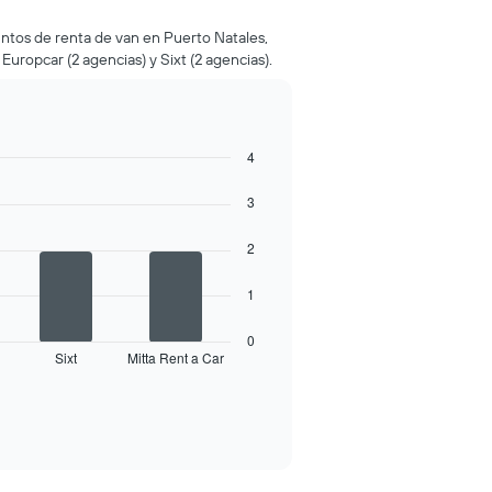
ntos de renta de van en Puerto Natales,
uropcar (2 agencias) y Sixt (2 agencias).
4
3
2
1
0
Sixt
Mitta Rent a Car