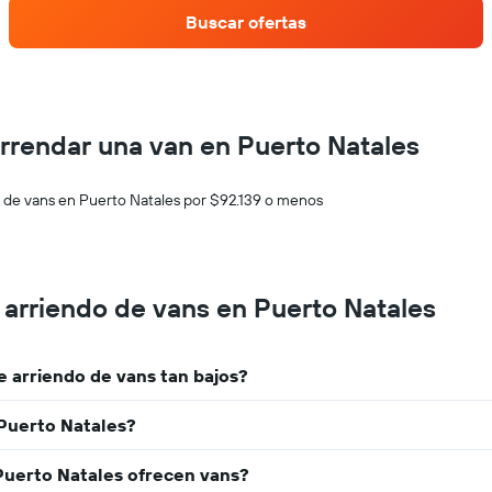
autos
Buscar ofertas
con
más
sucursales.
El
gráfico
muestra
rrendar una van en Puerto Natales
1
eje
X
o de vans en Puerto Natales por $92.139 o menos
que
indica
las
empresas
arriendo de vans en Puerto Natales
de
renta
de
autos.
 arriendo de vans tan bajos?
El
gráfico
Puerto Natales?
muestra
1
eje
Puerto Natales ofrecen vans?
Y