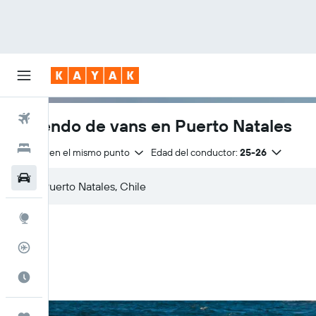
Vuelos
Arriendo de vans en Puerto Natales
Hoteles
Entrega en el mismo punto
Edad del conductor:
25-26
Autos
Explore
Rastreador
Cuándo ir