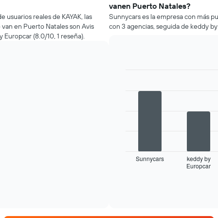
vanen Puerto Natales?
e usuarios reales de KAYAK, las
Sunnycars es la empresa con más pu
o van en Puerto Natales son Avis
con 3 agencias, seguida de keddy by E
by Europcar (8.0/10, 1 reseña).
Bar
Chart
graphic.
chart
with
4
bars.
El
siguiente
gráfico
muestra
Sunnycars
keddy by
Europcar
las
End
of
cuatro
interactive
empresas
chart
de
renta
de