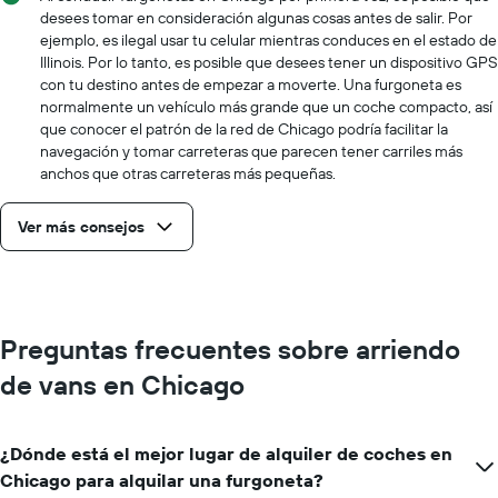
el
desees tomar en consideración algunas cosas antes de salir. Por
precio
ejemplo, es ilegal usar tu celular mientras conduces en el estado de
más
Illinois. Por lo tanto, es posible que desees tener un dispositivo GPS
barato
con tu destino antes de empezar a moverte. Una furgoneta es
de
normalmente un vehículo más grande que un coche compacto, así
un
que conocer el patrón de la red de Chicago podría facilitar la
auto
navegación y tomar carreteras que parecen tener carriles más
de
anchos que otras carreteras más pequeñas.
renta
por
empresa.
Ver más consejos
Preguntas frecuentes sobre arriendo
de vans en Chicago
¿Dónde está el mejor lugar de alquiler de coches en
Chicago para alquilar una furgoneta?