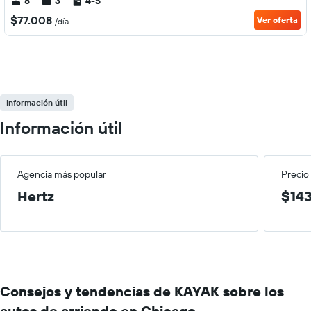
8
3
4-5
$77.008
Ver oferta
/día
Información útil
Información útil
Agencia más popular
Precio
Hertz
$143
Consejos y tendencias de KAYAK sobre los
autos de arriendo en Chicago