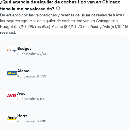
de
¿Qué agencia de alquiler de coches tipo van en Chicago
eje
renta
tiene la mejor valoración?
X
de
que
De acuerdo con las valoraciones y reseñas de usuarios reales de KAYAK,
autos
indica
las mejores agencias de alquiler de coches tipo van en Chicago son
más
la
Budget (5.7/10, 295 reseñas), Alamo (8.4/10, 73 reseñas), y Avis (6.1/10, 116
económicas
cantidad
reseñas).
de
de
las
días
últimas
previos
Budget
72
a
Puntuación: 5.7/10
horas.
la
El
reserva.
gráfico
El
Alamo
muestra
gráfico
Puntuación: 8.4/10
1
muestra
eje
1
X
eje
Avis
que
Y
Puntuación: 6.1/10
indica
que
las
indica
4
el
Hertz
empresas
precio
más
Puntuación: 5.9/10
promedio
baratas