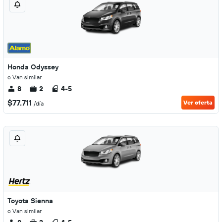
Honda Odyssey
o Van similar
8
2
4-5
$77.711
Ver oferta
/día
Toyota Sienna
o Van similar