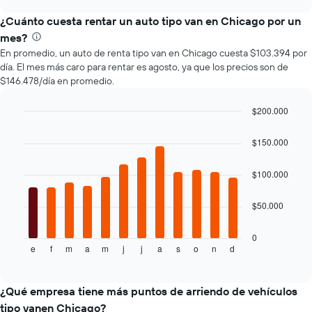
de
de
un
¿Cuánto cuesta rentar un auto tipo van en Chicago por un
renta
auto
de
mes?
de
autos
En promedio, un auto de renta tipo van en Chicago cuesta $103.394 por
renta.
El
día. El mes más caro para rentar es agosto, ya que los precios son de
gráfico
$146.478/día en promedio.
muestra
1
$200.000
eje
Bar
Y
Chart
graphic.
chart
que
$150.000
with
indica
12
el
bars.
$100.000
precio
más
El
$50.000
barato
siguiente
de
gráfico
un
muestra
0
auto
e
f
m
a
m
j
j
a
s
o
n
d
el
End
of
de
precio
interactive
renta
promedio
chart
por
de
¿Qué empresa tiene más puntos de arriendo de vehículos
empresa.
un
tipo vanen Chicago?