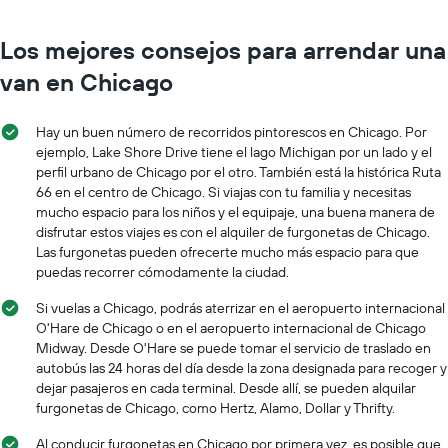
más
indica
sucursales.
el
El
Los mejores consejos para arrendar una
precio
gráfico
promedio
van en Chicago
muestra
de
1
un
eje
auto
Hay un buen número de recorridos pintorescos en Chicago. Por
X
de
ejemplo, Lake Shore Drive tiene el lago Michigan por un lado y el
que
renta
perfil urbano de Chicago por el otro. También está la histórica Ruta
indica
por
66 en el centro de Chicago. Si viajas con tu familia y necesitas
las
día.
empresas
mucho espacio para los niños y el equipaje, una buena manera de
de
disfrutar estos viajes es con el alquiler de furgonetas de Chicago.
renta
Las furgonetas pueden ofrecerte mucho más espacio para que
de
puedas recorrer cómodamente la ciudad.
autos.
El
Si vuelas a Chicago, podrás aterrizar en el aeropuerto internacional
gráfico
O'Hare de Chicago o en el aeropuerto internacional de Chicago
muestra
Midway. Desde O'Hare se puede tomar el servicio de traslado en
1
autobús las 24 horas del día desde la zona designada para recoger y
eje
dejar pasajeros en cada terminal. Desde allí, se pueden alquilar
Y
furgonetas de Chicago, como Hertz, Alamo, Dollar y Thrifty.
que
indica
Al conducir furgonetas en Chicago por primera vez, es posible que