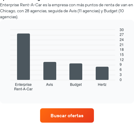
auto
Enterprise Rent-A-Car es la empresa con más puntos de renta de van en
de
Chicago, con 28 agencias, seguida de Avis (11 agencias) y Budget (10
renta
agencias).
por
mes.
30
El
27
gráfico
Bar
Chart
24
graphic.
chart
muestra
21
with
1
18
4
eje
15
bars.
X
12
que
9
El
6
indica
siguiente
3
los
gráfico
0
meses
muestra
Enterprise
Avis
Budget
Hertz
del
Rent-A-Car
las
End
año.
of
cuatro
interactive
El
empresas
chart
gráfico
de
muestra
renta
Buscar ofertas
1
de
eje
autos
Y
con
que