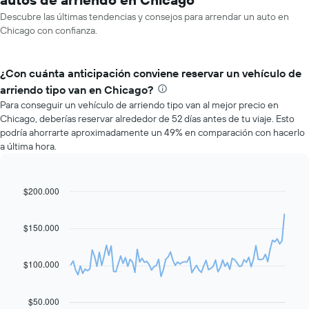
Descubre las últimas tendencias y consejos para arrendar un auto en
Chicago con confianza.
¿Con cuánta anticipación conviene reservar un vehículo de
arriendo tipo van en Chicago?
Para conseguir un vehículo de arriendo tipo van al mejor precio en
Chicago, deberías reservar alrededor de 52 días antes de tu viaje. Esto
podría ahorrarte aproximadamente un 49% en comparación con hacerlo
a última hora.
$200.000
Line
Chart
graphic.
chart
with
91
$150.000
data
points.
$100.000
El
siguiente
gráfico
$50.000