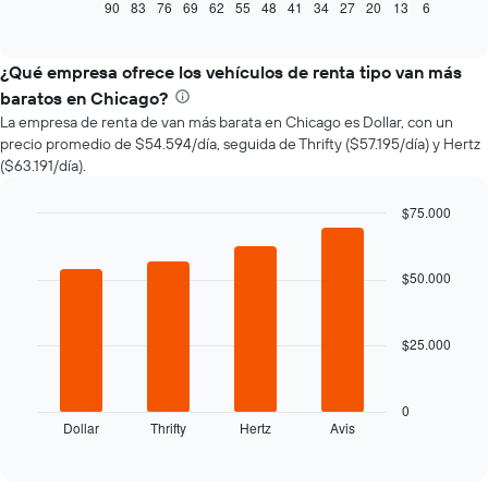
muestra
90
83
76
69
62
55
48
41
34
27
20
13
6
End
of
cómo
interactive
varía
chart
el
¿Qué empresa ofrece los vehículos de renta tipo van más
precio
baratos en Chicago?
de
La empresa de renta de van más barata en Chicago es Dollar, con un
un
precio promedio de $54.594/día, seguida de Thrifty ($57.195/día) y Hertz
auto
($63.191/día).
de
renta
a
$75.000
medida
Bar
Chart
que
graphic.
chart
with
se
$50.000
4
acerca
bars.
la
fecha
$25.000
El
de
siguiente
la
gráfico
reserva.
muestra
0
El
Dollar
Thrifty
Hertz
Avis
las
End
gráfico
of
cuatro
interactive
muestra
empresas
chart
1