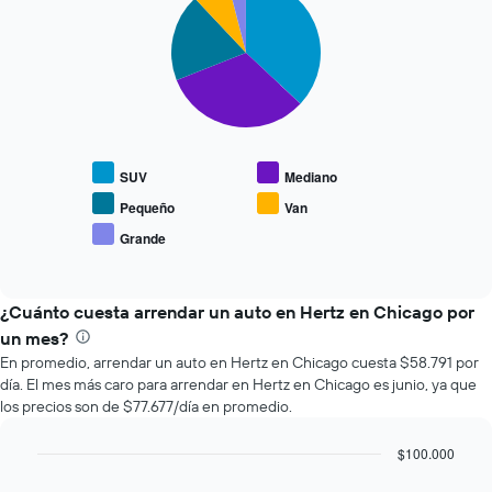
graphic.
chart
que
with
se
5
slices.
acerca
la
El
fecha
siguiente
de
gráfico
la
muestra
reserva.
SUV
Mediano
el
El
precio
gráfico
Pequeño
Van
promedio
muestra
Grande
End
de
1
of
los
eje
interactive
tipos
chart
X
de
¿Cuánto cuesta arrendar un auto en Hertz en Chicago por
que
autos
indica
un mes?
más
la
En promedio, arrendar un auto en Hertz en Chicago cuesta $58.791 por
populares.
cantidad
día. El mes más caro para arrendar en Hertz en Chicago es junio, ya que
de
los precios son de $77.677/día en promedio.
días
previos
$100.000
a
Bar
la
Chart
graphic.