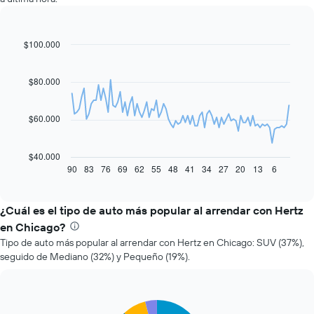
$100.000
Line
Chart
graphic.
chart
with
91
$80.000
data
points.
$60.000
El
siguiente
gráfico
$40.000
muestra
90
83
76
69
62
55
48
41
34
27
20
13
6
End
of
cómo
interactive
varía
chart
el
¿Cuál es el tipo de auto más popular al arrendar con Hertz
precio
en Chicago?
de
Tipo de auto más popular al arrendar con Hertz en Chicago: SUV (37%),
un
seguido de Mediano (32%) y Pequeño (19%).
auto
de
renta
a
Pie
Chart
medida