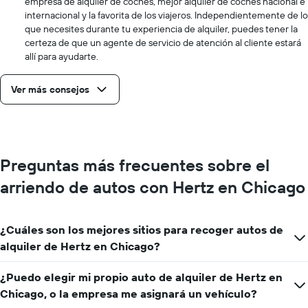
empresa de alquiler de coches, mejor alquiler de coches nacional e
día.
internacional y la favorita de los viajeros. Independientemente de lo
que necesites durante tu experiencia de alquiler, puedes tener la
certeza de que un agente de servicio de atención al cliente estará
allí para ayudarte.
Ver más consejos
Preguntas más frecuentes sobre el
arriendo de autos con Hertz en Chicago
¿Cuáles son los mejores sitios para recoger autos de
alquiler de Hertz en Chicago?
¿Puedo elegir mi propio auto de alquiler de Hertz en
Chicago, o la empresa me asignará un vehículo?