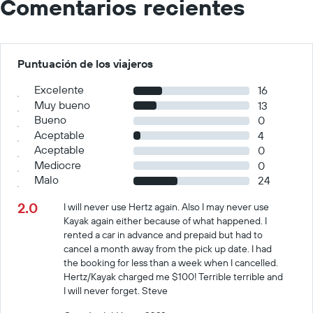
Comentarios recientes
Puntuación de los viajeros
Excelente
16
Muy bueno
13
Bueno
0
Aceptable
4
Aceptable
0
Mediocre
0
Malo
24
2.0
I will never use Hertz again. Also I may never use
Kayak again either because of what happened. I
rented a car in advance and prepaid but had to
cancel a month away from the pick up date. I had
the booking for less than a week when I cancelled.
Hertz/Kayak charged me $100! Terrible terrible and
I will never forget. Steve