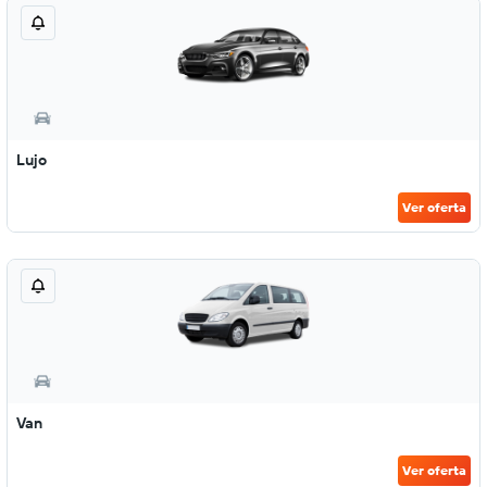
Lujo
Ver oferta
Van
Ver oferta