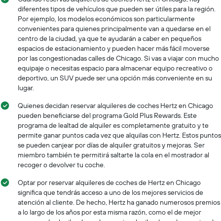
X
diferentes tipos de vehículos que pueden ser útiles para la región.
que
Por ejemplo, los modelos económicos son particularmente
indica
convenientes para quienes principalmente van a quedarse en el
los
meses
centro de la ciudad, ya que te ayudarán a caber en pequeños
del
espacios de estacionamiento y pueden hacer más fácil moverse
año.
por las congestionadas calles de Chicago. Si vas a viajar con mucho
El
equipaje o necesitas espacio para almacenar equipo recreativo o
gráfico
deportivo, un SUV puede ser una opción más conveniente en su
muestra
lugar.
1
eje
Quienes decidan reservar alquileres de coches Hertz en Chicago
Y
pueden beneficiarse del programa Gold Plus Rewards. Este
que
programa de lealtad de alquiler es completamente gratuito y te
indica
permite ganar puntos cada vez que alquilas con Hertz. Estos puntos
el
se pueden canjear por días de alquiler gratuitos y mejoras. Ser
precio
miembro también te permitirá saltarte la cola en el mostrador al
promedio
recoger o devolver tu coche.
de
un
Optar por reservar alquileres de coches de Hertz en Chicago
auto
significa que tendrás acceso a uno de los mejores servicios de
de
atención al cliente. De hecho, Hertz ha ganado numerosos premios
renta
a lo largo de los años por esta misma razón, como el de mejor
por