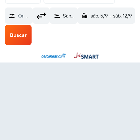
Origen
San Miguel de Tucumán Benj Matienzo (TUC)
sáb. 5/9
-
sáb. 12/9
Buscar