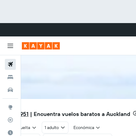
Vuelos
Hoteles
Autos
AKL
Explore
$583.951
| Encuentra vuelos baratos a Auckland
Rastreador
Ida y vuelta
1 adulto
Económica
Cuándo ir