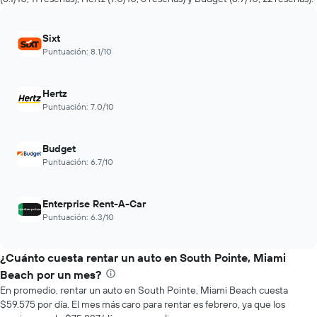
de
renta
a
Sixt
medida
Puntuación: 8.1/10
que
se
acerca
Hertz
la
Puntuación: 7.0/10
fecha
de
la
Budget
reserva.
El
Puntuación: 6.7/10
gráfico
muestra
1
Enterprise Rent-A-Car
eje
Puntuación: 6.3/10
X
que
indica
¿Cuánto cuesta rentar un auto en South Pointe, Miami
la
Beach por un mes?
cantidad
En promedio, rentar un auto en South Pointe, Miami Beach cuesta
de
$59.575 por día. El mes más caro para rentar es febrero, ya que los
días