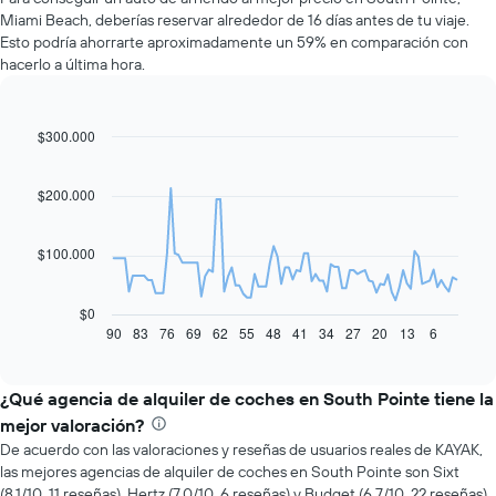
Miami Beach, deberías reservar alrededor de 16 días antes de tu viaje.
Esto podría ahorrarte aproximadamente un 59% en comparación con
hacerlo a última hora.
$300.000
Line
Chart
graphic.
chart
with
91
$200.000
data
points.
$100.000
El
siguiente
gráfico
$0
muestra
90
83
76
69
62
55
48
41
34
27
20
13
6
End
of
cómo
interactive
varía
chart
el
¿Qué agencia de alquiler de coches en South Pointe tiene la
precio
mejor valoración?
de
De acuerdo con las valoraciones y reseñas de usuarios reales de KAYAK,
un
las mejores agencias de alquiler de coches en South Pointe son Sixt
auto
(8.1/10, 11 reseñas), Hertz (7.0/10, 6 reseñas) y Budget (6.7/10, 22 reseñas).