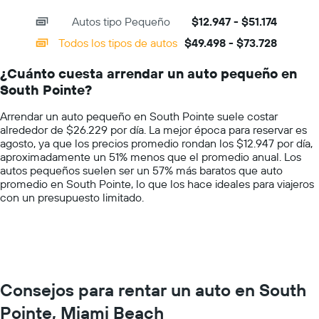
interactive
axis
auto
chart
Autos tipo Pequeño
$12.947 - $51.174
displaying
de
categories.
renta
Todos los tipos de autos
$49.498 - $73.728
Range:
por
14
día.
¿Cuánto cuesta arrendar un auto pequeño en
categories.
South Pointe?
The
chart
Arrendar un auto pequeño en South Pointe suele costar
has
alrededor de $26.229 por día. La mejor época para reservar es
1
agosto, ya que los precios promedio rondan los $12.947 por día,
Y
aproximadamente un 51% menos que el promedio anual. Los
axis
autos pequeños suelen ser un 57% más baratos que auto
displaying
promedio en South Pointe, lo que los hace ideales para viajeros
values.
con un presupuesto limitado.
Range:
0
to
100000.
Consejos para rentar un auto en South
Pointe, Miami Beach