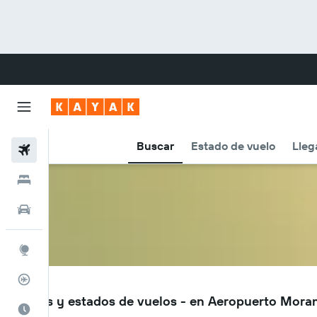
Buscar
Estado de vuelo
Lleg
Vuelos
Hoteles
Autos
Explore
Rastreador
MOV
Vuelos y estados de vuelos - en Aeropuerto Mor
Cuándo ir