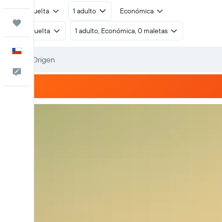
Ida y vuelta
1 adulto
Económica
Trips
Ida y vuelta
1 adulto, Económica, 0 maletas
Español
Comentarios