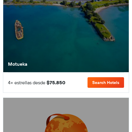
Motueka
4+ estrellas desde
$75.850
Search Hotels