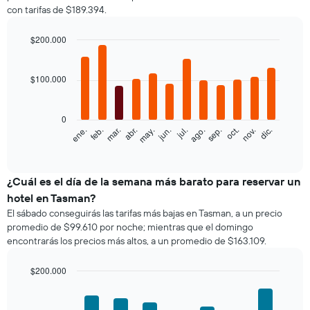
con tarifas de $189.394.
$200.000
Bar
Chart
graphic.
chart
with
$100.000
12
bars.
0
El
feb.
may.
ago.
nov.
ene.
abr.
jul.
oct.
mar.
jun.
sep.
dic.
siguiente
End
of
gráfico
interactive
muestra
chart
el
¿Cuál es el día de la semana más barato para reservar un
precio
hotel en Tasman?
promedio
El sábado conseguirás las tarifas más bajas en Tasman, a un precio
de
promedio de $99.610 por noche; mientras que el domingo
una
encontrarás los precios más altos, a un promedio de $163.109.
habitación
por
mes
$200.000
El
Bar
Chart
gráfico
graphic.
chart
with
muestra