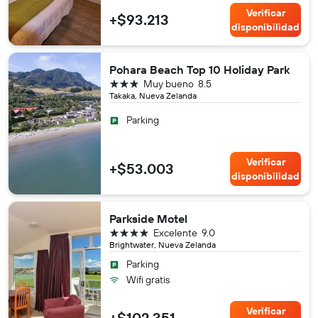
Verificar
+$93.213
disponibilidad
Pohara Beach Top 10 Holiday Park
3 estrellas
Muy bueno
8.5
Takaka, Nueva Zelanda
Parking
Verificar
+$53.003
disponibilidad
Parkside Motel
4 estrellas
Excelente
9.0
Brightwater, Nueva Zelanda
Parking
Wifi gratis
Verificar
+$102.351