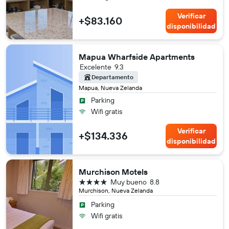
Verificar
+$83.160
disponibilidad
Mapua Wharfside Apartments
Excelente
9.3
Departamento
Mapua, Nueva Zelanda
Parking
Wifi gratis
Verificar
+$134.336
disponibilidad
Murchison Motels
4 estrellas
Muy bueno
8.8
Murchison, Nueva Zelanda
Parking
Wifi gratis