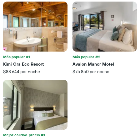
X
que
indica
los
días
de
la
semana.
El
Más popular #1
Más popular #2
gráfico
Kimi Ora Eco Resort
Avalon Manor Motel
muestra
1
$88.644 por noche
$75.850 por noche
eje
Y
que
indica
el
precio
promedio
de
una
habitación
Mejor calidad-precio #1