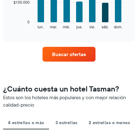
$100.000
7
1
bars.
eje
X
El
0
que
siguiente
lun.
mar.
mié.
jue.
vie.
sáb.
dom.
End
indica
of
gráfico
los
interactive
muestra
chart
meses.
el
El
precio
gráfico
Buscar ofertas
promedio
muestra
de
1
una
eje
habitación
Y
por
que
cada
¿Cuánto cuesta un hotel Tasman?
indica
día
el
de
Estos son los hoteles más populares y con mejor relación
precio
la
calidad-precio
promedio
semana
de
El
una
gráfico
habitación
4 estrellas o más
3 estrellas
2 estrellas o menos
muestra
1
eje