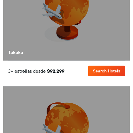
Takaka
3+ estrellas desde
$92.299
Search Hotels