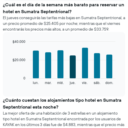
el
¿Cuál es el día de la semana más barato para reservar un
precio
hotel en Sumatra Septentrional?
promedio
El jueves conseguirás las tarifas más bajas en Sumatra Septentrional, a
de
un precio promedio de $25.405 por noche; mientras que el viernes
una
encontrarás los precios más altos, a un promedio de $33.759.
habitación
por
mes
$40.000
El
Bar
Chart
gráfico
graphic.
chart
with
muestra
$20.000
7
1
bars.
eje
X
El
0
que
siguiente
lun.
mar.
mié.
jue.
vie.
sáb.
dom.
End
indica
of
gráfico
los
interactive
muestra
chart
meses.
el
¿Cuánto cuestan los alojamientos tipo hotel en Sumatra
El
precio
gráfico
Septentrional esta noche?
promedio
muestra
La mejor oferta de una habitación de 3 estrellas en un alojamiento
de
1
tipo hotel en Sumatra Septentrional encontrada por los usuarios de
una
eje
KAYAK en los últimos 3 días fue de $4.883, mientras que el precio más
habitación
Y