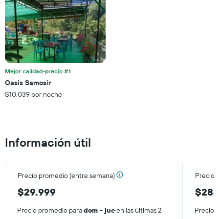
gráfico
de
muestra
semana,
1
calculado
eje
a
Y
partir
que
de
indica
los
el
últimos
Mejor calidad-precio #1
precio
3 días.
Oasis Samosir
promedio
$10.039 por noche
de
una
habitación
Información útil
Precio promedio (entre semana)
Precio 
$29.999
$28.
Precio promedio para
dom - jue
en las últimas 2
Precio 