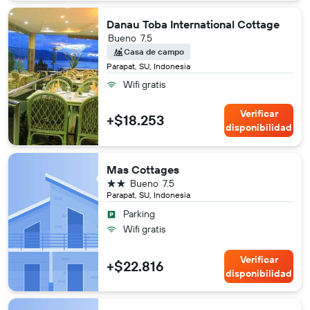
Danau Toba International Cottage
Bueno
7.5
Casa de campo
Parapat, SU, Indonesia
Wifi gratis
Verificar
+$18.253
disponibilidad
Mas Cottages
2 estrellas
Bueno
7.5
Parapat, SU, Indonesia
Parking
Wifi gratis
Verificar
+$22.816
disponibilidad