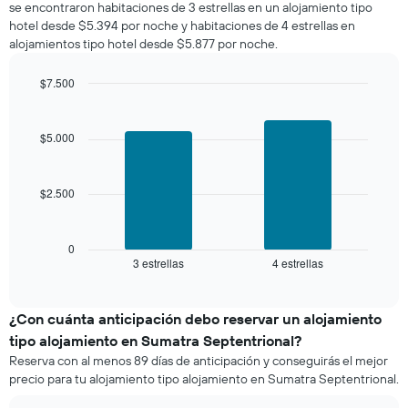
se encontraron habitaciones de 3 estrellas en un alojamiento tipo
calculado
Y
hotel desde $5.394 por noche y habitaciones de 4 estrellas en
a
que
alojamientos tipo hotel desde $5.877 por noche.
partir
indica
de
el
los
$7.500
precio
últimos
Bar
promedio
Chart
3 días
graphic.
chart
de
with
y
$5.000
una
2
agrupado
habitación
bars.
por
número
$2.500
El
de
siguiente
estrellas
gráfico
El
muestra
0
gráfico
3 estrellas
4 estrellas
el
End
muestra
of
precio
interactive
1
promedio
chart
eje
de
¿Con cuánta anticipación debo reservar un alojamiento
X
una
tipo alojamiento en Sumatra Septentrional?
que
habitación
indica
Reserva con al menos 89 días de anticipación y conseguirás el mejor
para
las
precio para tu alojamiento tipo alojamiento en Sumatra Septentrional.
este
categorías
fin