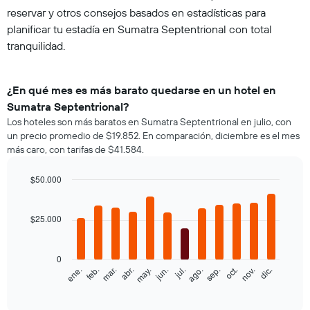
reservar y otros consejos basados en estadísticas para
planificar tu estadía en Sumatra Septentrional con total
tranquilidad.
¿En qué mes es más barato quedarse en un hotel en
Sumatra Septentrional?
Los hoteles son más baratos en Sumatra Septentrional en julio, con
un precio promedio de $19.852. En comparación, diciembre es el mes
más caro, con tarifas de $41.584.
$50.000
Bar
Chart
graphic.
chart
with
$25.000
12
bars.
0
El
ene.
feb.
mar.
abr.
may.
jun.
jul.
ago.
sep.
oct.
nov.
dic.
siguiente
End
of
gráfico
interactive
muestra
chart