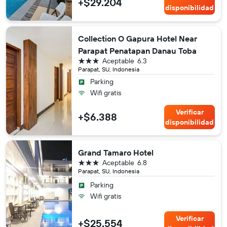
+$29.204
disponibilidad
Collection O Gapura Hotel Near
Parapat Penatapan Danau Toba
3 estrellas
Aceptable
6.3
Parapat, SU, Indonesia
Parking
Wifi gratis
Verificar
+$6.388
disponibilidad
Grand Tamaro Hotel
3 estrellas
Aceptable
6.8
Parapat, SU, Indonesia
Parking
Wifi gratis
Verificar
+$25.554