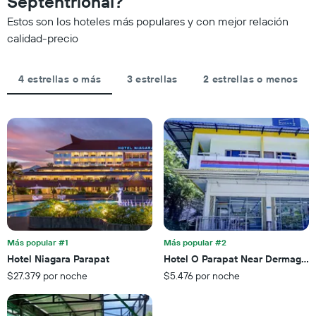
Septentrional?
las
partir
la
categorías
Estos son los hoteles más populares y con mejor relación
de
fecha
de
los
de
calidad-precio
los
últimos
la
hoteles
3 días
estadía
por
El
4 estrellas o más
3 estrellas
2 estrellas o menos
estrellas.
gráfico
El
muestra
gráfico
1
muestra
eje
1
X
eje
que
X
indica
que
la
indica
cantidad
el
de
precio
días
promedio
que
de
Más popular #1
Más popular #2
faltan
una
Hotel Niagara Parapat
Hotel O Parapat Near Dermaga A
para
habitación
$27.379 por noche
$5.476 por noche
la
para
estadía
este
El
fin