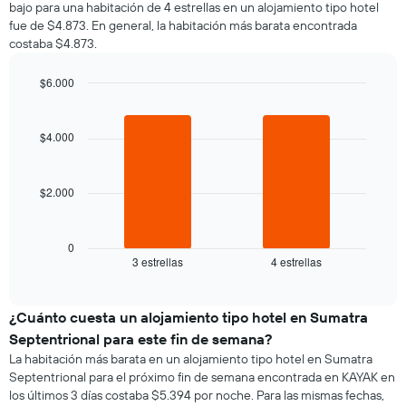
bajo para una habitación de 4 estrellas en un alojamiento tipo hotel
por
que
fue de $4.873. En general, la habitación más barata encontrada
cada
indica
costaba $4.873.
día
el
de
precio
la
$6.000
promedio
semana
Bar
de
Chart
El
graphic.
chart
una
gráfico
with
$4.000
habitación
2
muestra
bars.
1
eje
$2.000
El
X
siguiente
que
gráfico
indica
muestra
0
los
3 estrellas
4 estrellas
el
End
días
of
precio
de
interactive
promedio
chart
la
de
¿Cuánto cuesta un alojamiento tipo hotel en Sumatra
semana.
una
El
Septentrional para este fin de semana?
habitación
gráfico
La habitación más barata en un alojamiento tipo hotel en Sumatra
para
muestra
Septentrional para el próximo fin de semana encontrada en KAYAK en
esta
1
los últimos 3 días costaba $5.394 por noche. Para las mismas fechas,
noche,
eje