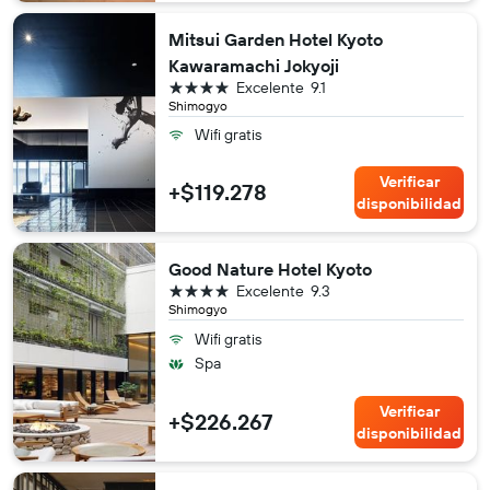
Mitsui Garden Hotel Kyoto
Kawaramachi Jokyoji
4 estrellas
Excelente
9.1
Shimogyo
Wifi gratis
Verificar
+$119.278
disponibilidad
Good Nature Hotel Kyoto
4 estrellas
Excelente
9.3
Shimogyo
Wifi gratis
Spa
Verificar
+$226.267
disponibilidad