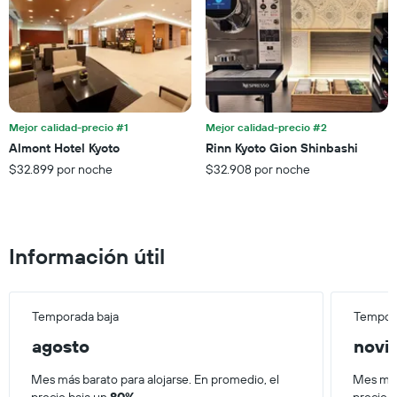
gráfico
de
muestra
semana,
1
calculado
eje
a
Y
partir
que
de
indica
los
el
últimos
Mejor calidad-precio #1
Mejor calidad-precio #2
precio
3 días.
Almont Hotel Kyoto
Rinn Kyoto Gion Shinbashi
promedio
$32.899 por noche
$32.908 por noche
de
una
habitación
Información útil
Temporada baja
Tempora
agosto
novi
Mes más barato para alojarse. En promedio, el
Mes más