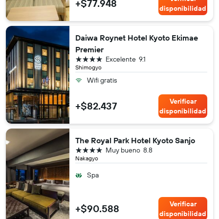
+$77.948
disponibilidad
Daiwa Roynet Hotel Kyoto Ekimae
Premier
4 estrellas
Excelente
9.1
Shimogyo
Wifi gratis
Verificar
+$82.437
disponibilidad
The Royal Park Hotel Kyoto Sanjo
4 estrellas
Muy bueno
8.8
Nakagyo
Spa
Verificar
+$90.588
disponibilidad