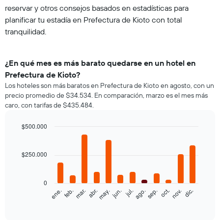
reservar y otros consejos basados en estadísticas para
planificar tu estadía en Prefectura de Kioto con total
tranquilidad.
¿En qué mes es más barato quedarse en un hotel en
Prefectura de Kioto?
Los hoteles son más baratos en Prefectura de Kioto en agosto, con un
precio promedio de $34.534. En comparación, marzo es el mes más
caro, con tarifas de $435.484.
$500.000
Bar
Chart
graphic.
chart
with
$250.000
12
bars.
0
El
feb.
may.
ago.
nov.
ene.
abr.
jul.
oct.
mar.
jun.
sep.
dic.
siguiente
End
of
gráfico
interactive
muestra
chart