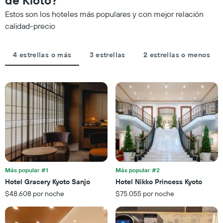
de Kioto?
las
partir
la
categorías
Estos son los hoteles más populares y con mejor relación
de
fecha
de
los
de
calidad-precio
los
últimos
la
hoteles
3 días
estadía
por
El
4 estrellas o más
3 estrellas
2 estrellas o menos
estrellas.
gráfico
El
muestra
gráfico
1
muestra
eje
1
X
eje
que
X
indica
que
la
indica
cantidad
el
de
precio
días
promedio
que
de
Más popular #1
Más popular #2
faltan
una
Hotel Gracery Kyoto Sanjo
Hotel Nikko Princess Kyoto
para
habitación
$48.608 por noche
$75.055 por noche
la
para
estadía
este
El
fin