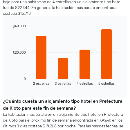
bajo para una habitación de 4 estrellas en un alojamiento tipo hotel
por
que
fue de $22.444. En general, la habitación más barata encontrada
cada
indica
costaba $15.718.
día
el
de
precio
la
$40.000
promedio
semana
Bar
de
Chart
El
graphic.
chart
una
gráfico
with
habitación
4
muestra
bars.
1
$20.000
eje
El
X
siguiente
que
gráfico
indica
muestra
0
los
2 estrellas
3 estrellas
4 estrellas
5 estrellas
el
End
días
of
precio
de
interactive
promedio
chart
la
de
¿Cuánto cuesta un alojamiento tipo hotel en Prefectura
semana.
una
El
de Kioto para este fin de semana?
habitación
gráfico
La habitación más barata en un alojamiento tipo hotel en Prefectura
para
muestra
de Kioto para el próximo fin de semana encontrada en KAYAK en los
esta
1
últimos 3 días costaba $18.268 por noche. Para las mismas fechas, se
noche,
eje