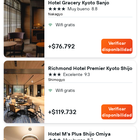
Hotel Gracery Kyoto Sanjo
4 estrellas
Muy bueno
8.8
Nakagyo
Wifi gratis
Verificar
+$76.792
disponibilidad
Richmond Hotel Premier Kyoto Shijo
3 estrellas
Excelente
9.3
Shimogyo
Wifi gratis
Verificar
+$119.732
disponibilidad
Hotel M's Plus Shijo Omiya
3 estrellas