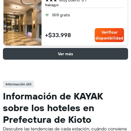
Muy bueno
8.7
Nakagyo
Wifi gratis
Verificar
+$33.998
disponibilidad
Ver más
Información útil
Información de KAYAK
sobre los hoteles en
Prefectura de Kioto
Descubre las tendencias de cada estación, cuándo conviene