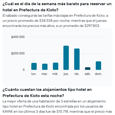
el
¿Cuál es el día de la semana más barato para reservar un
precio
hotel en Prefectura de Kioto?
promedio
El sábado conseguirás las tarifas más bajas en Prefectura de Kioto, a
de
un precio promedio de $34.534 por noche; mientras que el jueves
una
encontrarás los precios más altos, a un promedio de $297.803.
habitación
por
mes
$400.000
El
Bar
Chart
gráfico
graphic.
chart
with
muestra
$200.000
7
1
bars.
eje
X
El
0
que
siguiente
lun.
mar.
mié.
jue.
vie.
sáb.
dom.
End
indica
of
gráfico
los
interactive
muestra
chart
meses.
el
¿Cuánto cuestan los alojamientos tipo hotel en
El
precio
gráfico
Prefectura de Kioto esta noche?
promedio
muestra
La mejor oferta de una habitación de 3 estrellas en un alojamiento
de
1
tipo hotel en Prefectura de Kioto encontrada por los usuarios de
una
eje
KAYAK en los últimos 3 días fue de $15.718, mientras que el precio más
habitación
Y