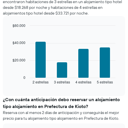
encontraron habitaciones de 3 estrellas en un alojamiento tipo hotel
calculado
Y
desde $18.268 por noche y habitaciones de 4 estrellas en
a
que
alojamientos tipo hotel desde $33.721 por noche.
partir
indica
de
el
los
$60.000
precio
últimos
Bar
promedio
Chart
3 días
graphic.
chart
de
with
y
$40.000
una
4
agrupado
habitación
bars.
por
número
$20.000
El
de
siguiente
estrellas
gráfico
El
muestra
0
gráfico
2 estrellas
3 estrellas
4 estrellas
5 estrellas
el
End
muestra
of
precio
interactive
1
promedio
chart
eje
de
¿Con cuánta anticipación debo reservar un alojamiento
X
una
tipo alojamiento en Prefectura de Kioto?
que
habitación
indica
Reserva con al menos 2 días de anticipación y conseguirás el mejor
para
las
precio para tu alojamiento tipo alojamiento en Prefectura de Kioto.
este
categorías
fin