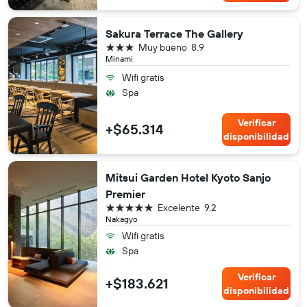
Sakura Terrace The Gallery
3 estrellas
Muy bueno
8.9
Minami
Wifi gratis
Spa
Verificar
+$65.314
disponibilidad
Mitsui Garden Hotel Kyoto Sanjo
Premier
5 estrellas
Excelente
9.2
Nakagyo
Wifi gratis
Spa
Verificar
+$183.621
disponibilidad