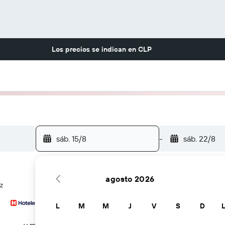
Los precios se indican en
CLP
sáb. 15/8
-
sáb. 22/8
agosto 2026
z
L
M
M
J
V
S
D
… y más