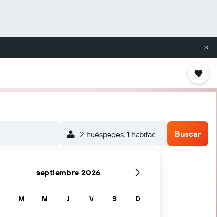
Buscar
2 huéspedes, 1 habitación
septiembre 2026
L
M
M
J
V
S
D