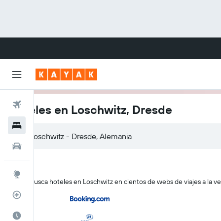
Vuelos
Hoteles en Loschwitz, Dresde
Hoteles
Autos
Explore
KAYAK busca hoteles en Loschwitz en cientos de webs de viajes a la ve
Rastreador
Cuándo ir