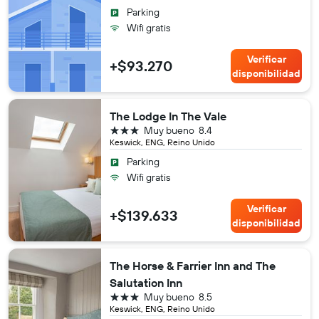
Parking
Wifi gratis
Verificar
+$93.270
disponibilidad
The Lodge In The Vale
3 estrellas
Muy bueno
8.4
Keswick, ENG, Reino Unido
Parking
Wifi gratis
Verificar
+$139.633
disponibilidad
The Horse & Farrier Inn and The
Salutation Inn
3 estrellas
Muy bueno
8.5
Keswick, ENG, Reino Unido