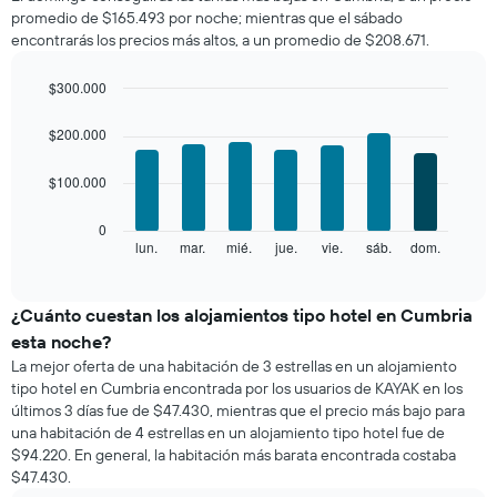
de
promedio de $165.493 por noche; mientras que el sábado
una
encontrarás los precios más altos, a un promedio de $208.671.
habitación
por
mes
$300.000
El
Bar
Chart
gráfico
graphic.
chart
$200.000
with
muestra
7
1
$100.000
bars.
eje
X
El
0
que
siguiente
lun.
mar.
mié.
jue.
vie.
sáb.
dom.
End
indica
of
gráfico
los
interactive
muestra
chart
meses.
el
¿Cuánto cuestan los alojamientos tipo hotel en Cumbria
El
precio
gráfico
esta noche?
promedio
muestra
La mejor oferta de una habitación de 3 estrellas en un alojamiento
de
1
tipo hotel en Cumbria encontrada por los usuarios de KAYAK en los
una
eje
últimos 3 días fue de $47.430, mientras que el precio más bajo para
habitación
Y
una habitación de 4 estrellas en un alojamiento tipo hotel fue de
por
que
$94.220. En general, la habitación más barata encontrada costaba
cada
indica
$47.430.
día
el