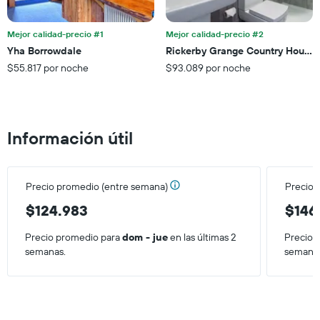
a
Y
partir
que
de
Mejor calidad-precio #1
Mejor calidad-precio #2
indica
los
el
Yha Borrowdale
Rickerby Grange Country House
últimos
precio
$55.817 por noche
$93.089 por noche
3 días.
promedio
de
una
habitación
Información útil
Precio promedio (entre semana)
Precio 
$124.983
$146
Precio promedio para
dom - jue
en las últimas 2
Precio 
semanas.
semana