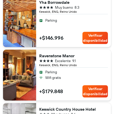
Yha Borrowdale
4 estrellas
Muy bueno
8.3
Keswick, ENG, Reino Unido
Parking
Verificar
+$146.996
disponibilidad
Ravenstone Manor
4 estrellas
Excelente
9.1
Keswick, ENG, Reino Unido
Parking
Wifi gratis
Verificar
+$179.848
disponibilidad
Keswick Country House Hotel
3 estrellas