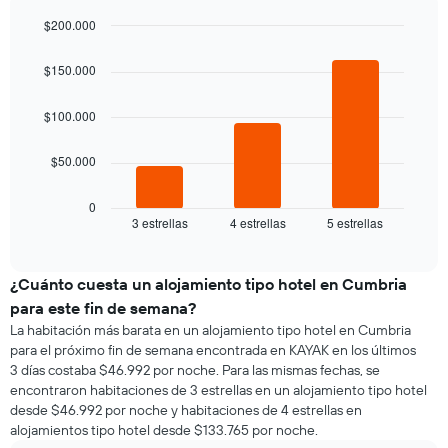
de
precio
la
$200.000
promedio
semana
Bar
de
Chart
El
graphic.
chart
una
$150.000
gráfico
with
habitación
3
muestra
bars.
1
$100.000
eje
El
X
$50.000
siguiente
que
gráfico
indica
muestra
0
los
3 estrellas
4 estrellas
5 estrellas
el
End
días
of
precio
de
interactive
promedio
chart
la
de
¿Cuánto cuesta un alojamiento tipo hotel en Cumbria
semana.
una
El
para este fin de semana?
habitación
gráfico
La habitación más barata en un alojamiento tipo hotel en Cumbria
para
muestra
para el próximo fin de semana encontrada en KAYAK en los últimos
esta
1
3 días costaba $46.992 por noche. Para las mismas fechas, se
noche,
eje
encontraron habitaciones de 3 estrellas en un alojamiento tipo hotel
calculado
Y
desde $46.992 por noche y habitaciones de 4 estrellas en
a
que
alojamientos tipo hotel desde $133.765 por noche.
partir
indica