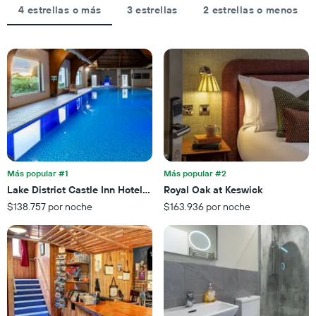
últimos
la
hoteles
4 estrellas o más
3 estrellas
2 estrellas o menos
3 días
estadía
por
El
estrellas.
gráfico
El
muestra
gráfico
1
muestra
eje
1
X
eje
que
X
indica
que
la
indica
cantidad
el
de
precio
Más popular #1
Más popular #2
días
promedio
Lake District Castle Inn Hotel & Spa
Royal Oak at Keswick
que
de
faltan
$138.757 por noche
$163.936 por noche
una
para
habitación
la
para
estadía
este
El
fin
gráfico
de
muestra
semana,
1
calculado
eje