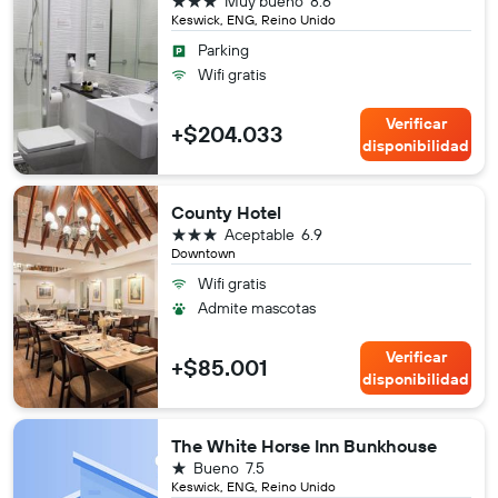
Muy bueno
8.6
Keswick, ENG, Reino Unido
Parking
Wifi gratis
Verificar
+$204.033
disponibilidad
County Hotel
3 estrellas
Aceptable
6.9
Downtown
Wifi gratis
Admite mascotas
Verificar
+$85.001
disponibilidad
The White Horse Inn Bunkhouse
1 estrella
Bueno
7.5
Keswick, ENG, Reino Unido