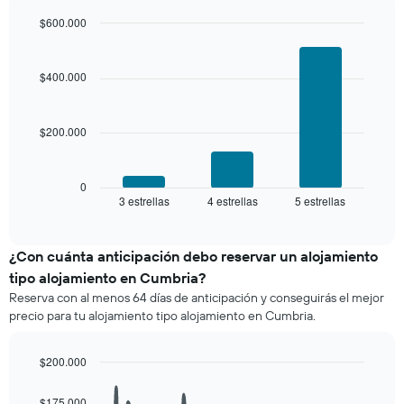
de
el
los
$600.000
precio
últimos
Bar
promedio
Chart
3 días
graphic.
chart
de
with
y
$400.000
una
3
agrupado
habitación
bars.
por
número
$200.000
El
de
siguiente
estrellas
gráfico
El
muestra
0
gráfico
3 estrellas
4 estrellas
5 estrellas
el
End
muestra
of
precio
interactive
1
promedio
chart
eje
de
¿Con cuánta anticipación debo reservar un alojamiento
X
una
tipo alojamiento en Cumbria?
que
habitación
indica
Reserva con al menos 64 días de anticipación y conseguirás el mejor
para
las
precio para tu alojamiento tipo alojamiento en Cumbria.
este
categorías
fin
de
de
$200.000
los
semana,
hoteles
Line
Chart
calculado
graphic.
chart
por
$175.000