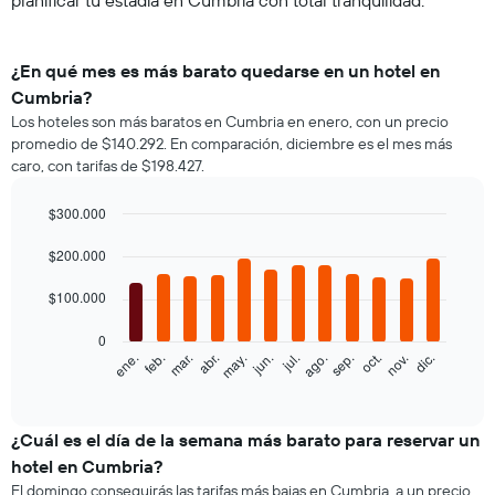
planificar tu estadía en Cumbria con total tranquilidad.
¿En qué mes es más barato quedarse en un hotel en
Cumbria?
Los hoteles son más baratos en Cumbria en enero, con un precio
promedio de $140.292. En comparación, diciembre es el mes más
caro, con tarifas de $198.427.
$300.000
Bar
Chart
graphic.
$200.000
chart
with
12
$100.000
bars.
0
El
feb.
may.
ago.
nov.
ene.
abr.
jul.
oct.
mar.
jun.
sep.
dic.
siguiente
End
of
gráfico
interactive
muestra
chart
el
¿Cuál es el día de la semana más barato para reservar un
precio
hotel en Cumbria?
promedio
El domingo conseguirás las tarifas más bajas en Cumbria, a un precio