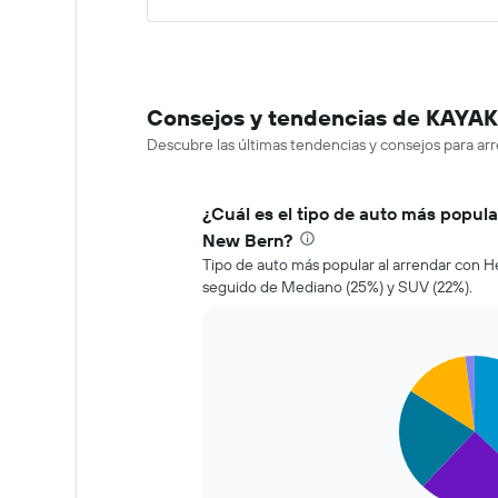
Consejos y tendencias de KAYAK 
Descubre las últimas tendencias y consejos para ar
¿Cuál es el tipo de auto más popula
New Bern?
Tipo de auto más popular al arrendar con 
seguido de Mediano (25%) y SUV (22%).
Pie
Chart
graphic.
chart
with
5
slices.
El