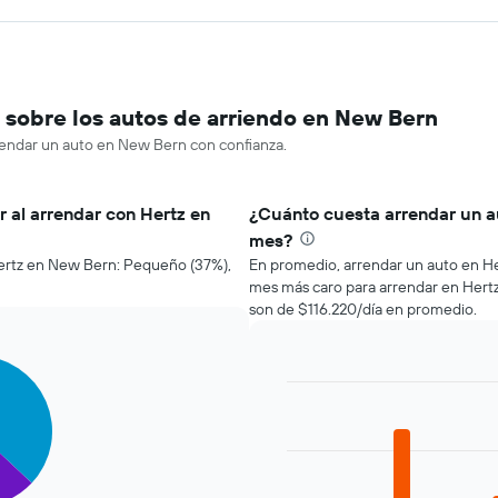
sobre los autos de arriendo en New Bern
rendar un auto en New Bern con confianza.
r al arrendar con Hertz en
¿Cuánto cuesta arrendar un a
mes?
Hertz en New Bern: Pequeño (37%),
En promedio, arrendar un auto en He
mes más caro para arrendar en Hertz 
son de $116.220/día en promedio.
Bar
Chart
graphic.
chart
with
12
bars.