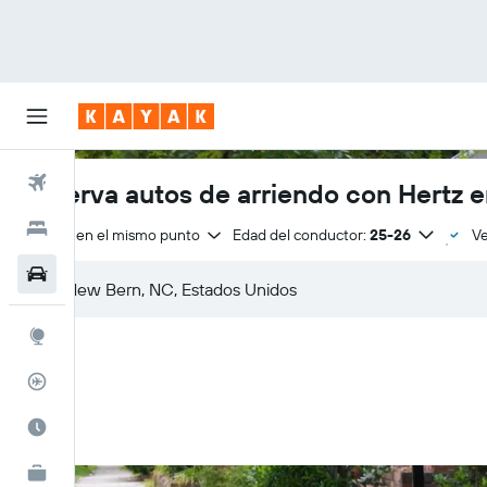
Vuelos
Reserva autos de arriendo con Hertz 
Hoteles
Entrega en el mismo punto
Edad del conductor:
25-26
Ve
Autos
Explore
Rastreador
Cuándo ir
KAYAK for Business
NUEVO