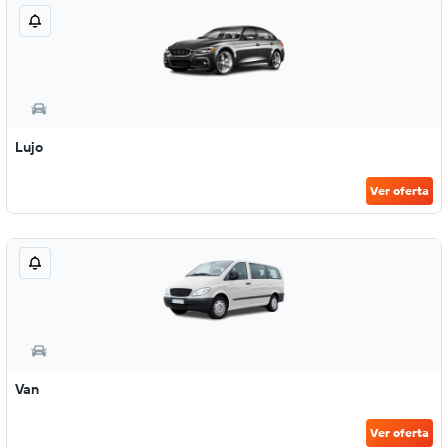
Lujo
Ver oferta
Van
Ver oferta