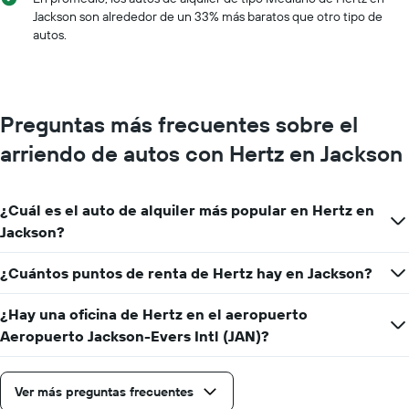
X
Jackson son alrededor de un 33% más baratos que otro tipo de
que
autos.
indica
los
meses
del
año.
Preguntas más frecuentes sobre el
El
gráfico
arriendo de autos con Hertz en Jackson
muestra
1
eje
¿Cuál es el auto de alquiler más popular en Hertz en
Y
que
Jackson?
indica
el
¿Cuántos puntos de renta de Hertz hay en Jackson?
precio
promedio
¿Hay una oficina de Hertz en el aeropuerto
de
un
Aeropuerto Jackson-Evers Intl (JAN)?
auto
de
renta
Ver más preguntas frecuentes
por