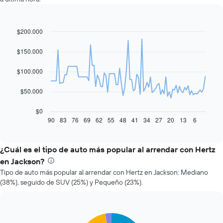
$200.000
Line
Chart
graphic.
chart
with
$150.000
91
data
$100.000
points.
El
$50.000
siguiente
gráfico
$0
muestra
90
83
76
69
62
55
48
41
34
27
20
13
6
End
of
cómo
interactive
varía
chart
el
¿Cuál es el tipo de auto más popular al arrendar con Hertz
precio
en Jackson?
de
Tipo de auto más popular al arrendar con Hertz en Jackson: Mediano
un
(38%), seguido de SUV (25%) y Pequeño (23%).
auto
de
renta
a
Pie
Chart
medida