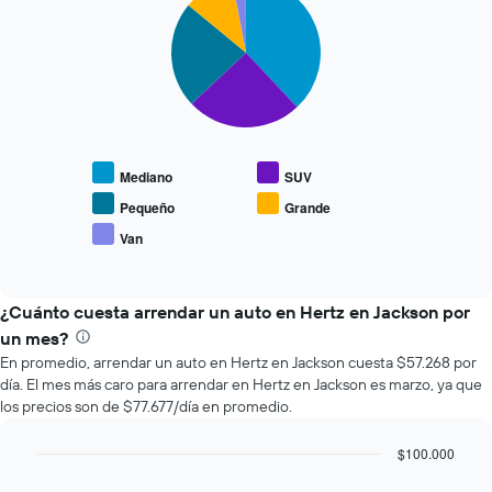
graphic.
chart
que
with
se
5
slices.
acerca
la
El
fecha
siguiente
de
gráfico
la
muestra
reserva.
Mediano
SUV
el
El
precio
gráfico
Pequeño
Grande
promedio
muestra
Van
End
de
1
of
los
eje
interactive
tipos
chart
X
de
¿Cuánto cuesta arrendar un auto en Hertz en Jackson por
que
autos
indica
un mes?
más
la
En promedio, arrendar un auto en Hertz en Jackson cuesta $57.268 por
populares.
cantidad
día. El mes más caro para arrendar en Hertz en Jackson es marzo, ya que
de
los precios son de $77.677/día en promedio.
días
previos
$100.000
a
Bar
la
Chart
graphic.