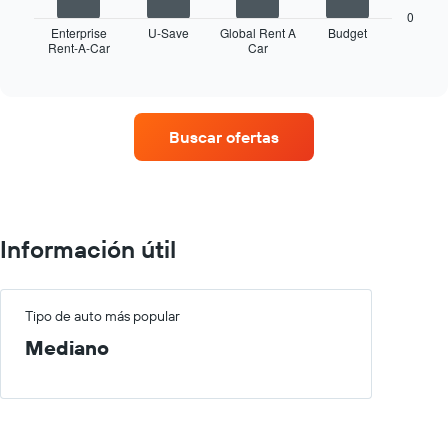
gráfico
0
muestra
Enterprise
U-Save
Global Rent A
Budget
Rent-A-Car
Car
las
End
of
cuatro
interactive
empresas
chart
de
renta
Buscar ofertas
de
autos
con
más
sucursales.
El
Información útil
gráfico
muestra
1
eje
Tipo de auto más popular
X
Mediano
que
indica
las
empresas
de