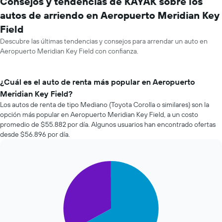
Consejos y tendencias de KAYAK sobre los
autos de arriendo en Aeropuerto Meridian Key
Field
Descubre las últimas tendencias y consejos para arrendar un auto en
Aeropuerto Meridian Key Field con confianza.
¿Cuál es el auto de renta más popular en Aeropuerto
Meridian Key Field?
Los autos de renta de tipo Mediano (Toyota Corolla o similares) son la
opción más popular en Aeropuerto Meridian Key Field, a un costo
promedio de $55.882 por día. Algunos usuarios han encontrado ofertas
desde $56.896 por día.
Pie
Chart
graphic.
chart
with
2
slices.
El