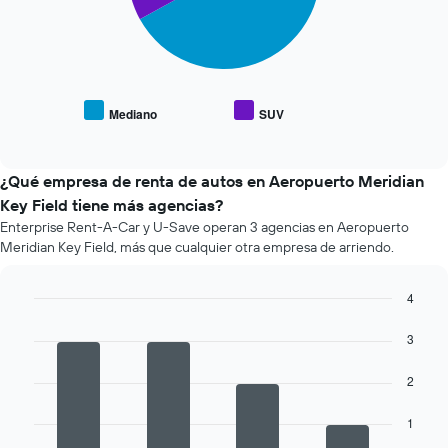
siguiente
gráfico
muestra
el
precio
promedio
Mediano
SUV
End
de
of
los
interactive
tipos
chart
de
¿Qué empresa de renta de autos en Aeropuerto Meridian
autos
Key Field tiene más agencias?
más
Enterprise Rent-A-Car y U-Save operan 3 agencias en Aeropuerto
populares.
Meridian Key Field, más que cualquier otra empresa de arriendo.
4
Bar
Chart
graphic.
chart
3
with
4
2
bars.
El
1
siguiente