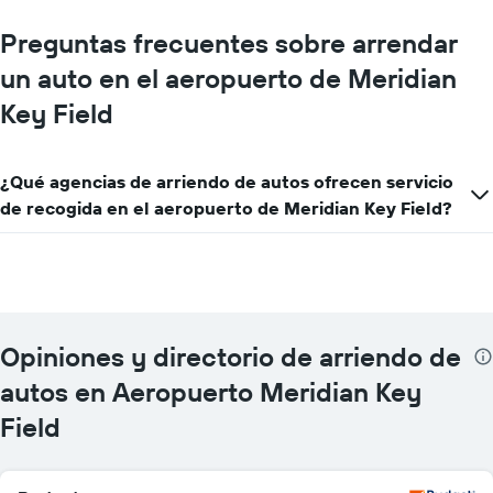
renta
de
Preguntas frecuentes sobre arrendar
autos.
El
un auto en el aeropuerto de Meridian
gráfico
muestra
Key Field
1
eje
Y
¿Qué agencias de arriendo de autos ofrecen servicio
que
de recogida en el aeropuerto de Meridian Key Field?
indica
el
precio
más
barato
de
un
Opiniones y directorio de arriendo de
auto
de
autos en Aeropuerto Meridian Key
renta
por
Field
empresa.