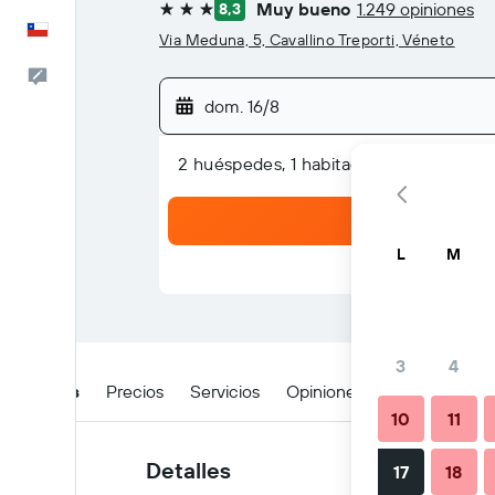
Muy bueno
1.249 opiniones
8,3
3 estrellas
Español
Via Meduna, 5, Cavallino Treporti, Véneto
Comentarios
dom. 16/8
2 huéspedes, 1 habitación
L
M
3
4
Detalles
Precios
Servicios
Opiniones
Ubicación
10
11
Detalles
17
18