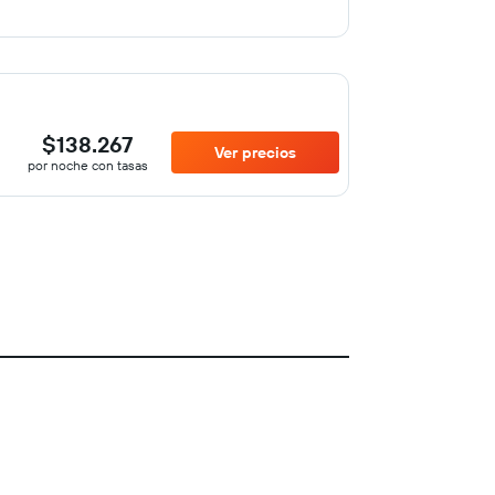
$138.267
Ver precios
por noche con tasas