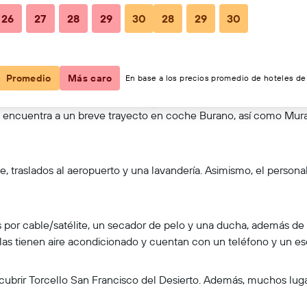
26
27
28
29
30
28
29
30
Ver en el mapa
Promedio
Más caro
En base a los precios promedio de hoteles de 
se encuentra a un breve trayecto en coche Burano, así como Mura
te, traslados al aeropuerto y una lavandería. Asimismo, el persona
s por cable/satélite, un secador de pelo y una ducha, además de
las tienen aire acondicionado y cuentan con un teléfono y un esc
ubrir Torcello San Francisco del Desierto. Además, muchos luga