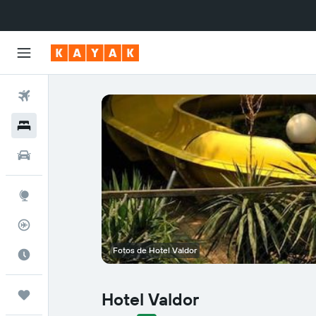
Vuelos
Hoteles
Autos
Explore
Rastreador
Fotos de Hotel Valdor
Cuándo ir
Trips
Hotel Valdor