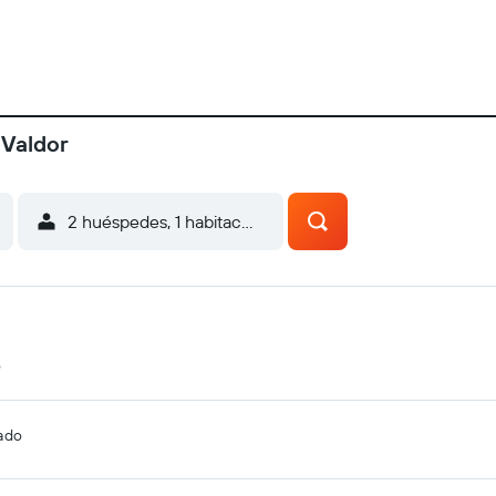
 Valdor
2 huéspedes, 1 habitación
o
cado