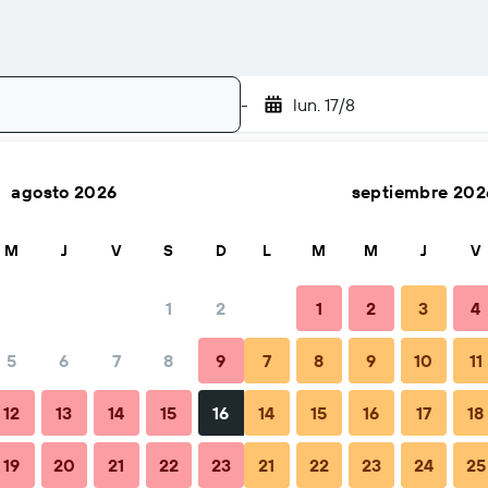
-
lun. 17/8
agosto 2026
septiembre 202
Buscar
M
J
V
S
D
L
M
M
J
V
1
2
1
2
3
4
5
6
7
8
9
7
8
9
10
11
Consejos y preguntas frecuentes
Alojamientos cercanos
12
13
14
15
16
14
15
16
17
18
19
20
21
22
23
21
22
23
24
25