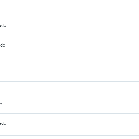
cado
ado
do
cado