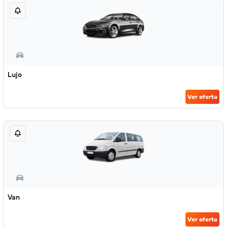
Lujo
Ver oferta
Van
Ver oferta