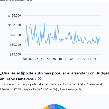
$125.000
Line
Chart
graphic.
chart
with
$100.000
91
data
$75.000
points.
El
$50.000
siguiente
gráfico
$25.000
muestra
90
83
76
69
62
55
48
41
34
27
20
13
6
End
of
cómo
interactive
varía
chart
el
¿Cuál es el tipo de auto más popular al arrendar con Budget
precio
en Cabo Cañaveral?
de
Tipo de auto más popular al arrendar con Budget en Cabo Cañaveral:
un
Mediano (29%), seguido de SUV (28%) y Pequeño (21%).
auto
de
renta
a
Pie
Chart
medida