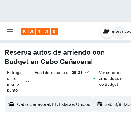
Iniciar se
Reserva autos de arriendo con
Budget en Cabo Cañaveral
Entrega 
Edad del conductor:
25-26
Ver autos de
en el 
arriendo solo
mismo 
de Budget
punto
Cabo Cañaveral, FL, Estados Unidos
sáb. 8/8
Med