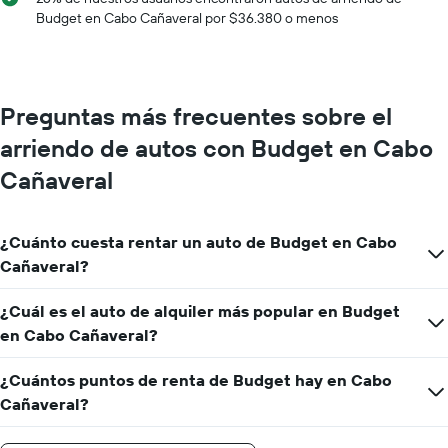
X
Budget en Cabo Cañaveral por $36.380 o menos
que
indica
los
meses
del
Preguntas más frecuentes sobre el
año.
El
arriendo de autos con Budget en Cabo
gráfico
muestra
Cañaveral
1
eje
Y
¿Cuánto cuesta rentar un auto de Budget en Cabo
que
Cañaveral?
indica
el
precio
¿Cuál es el auto de alquiler más popular en Budget
promedio
en Cabo Cañaveral?
de
un
¿Cuántos puntos de renta de Budget hay en Cabo
auto
de
Cañaveral?
renta
por