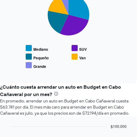
graphic.
chart
que
with
se
5
slices.
acerca
la
El
fecha
siguiente
de
gráfico
la
muestra
reserva.
Mediano
SUV
el
El
precio
gráfico
Pequeño
Van
promedio
muestra
Grande
End
de
1
of
los
eje
interactive
tipos
chart
X
de
¿Cuánto cuesta arrendar un auto en Budget en Cabo
que
autos
indica
Cañaveral por un mes?
más
la
En promedio, arrendar un auto en Budget en Cabo Cañaveral cuesta
populares.
cantidad
$63.741 por día. El mes más caro para arrendar en Budget en Cabo
de
Cañaveral es julio, ya que los precios son de $72.194/día en promedio.
días
previos
$100.000
a
Bar
la
Chart
graphic.