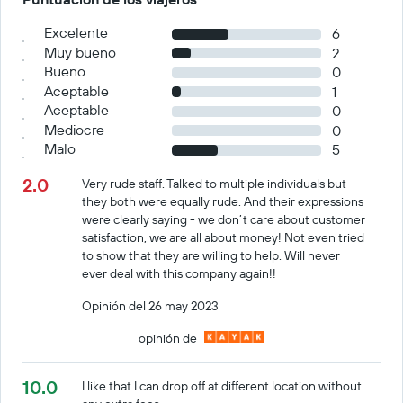
Excelente
6
Muy bueno
2
Bueno
0
Aceptable
1
Aceptable
0
Mediocre
0
Malo
5
2.0
Very rude staff. Talked to multiple individuals but
they both were equally rude. And their expressions
were clearly saying - we don’t care about customer
satisfaction, we are all about money! Not even tried
to show that they are willing to help. Will never
ever deal with this company again!!
Opinión del 26 may 2023
opinión de
10.0
I like that I can drop off at different location without