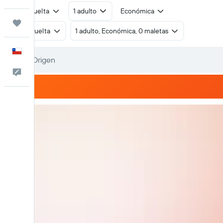
Ida y vuelta
1 adulto
Económica
Trips
Ida y vuelta
1 adulto, Económica, 0 maletas
Español
Comentarios