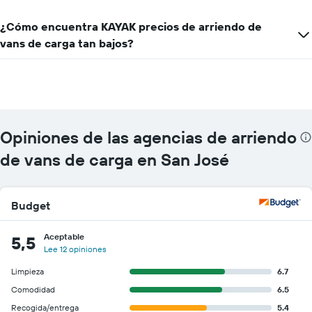
eje
X
¿Cómo encuentra KAYAK precios de arriendo de
que
vans de carga tan bajos?
indica
las
empresas
de
renta
de
autos.
Opiniones de las agencias de arriendo
El
gráfico
de vans de carga en San José
muestra
1
eje
Budget
Y
que
indica
Aceptable
5,5
el
Lee 12 opiniones
precio
más
Limpieza
6.7
barato
Comodidad
6.5
de
Recogida/entrega
5.4