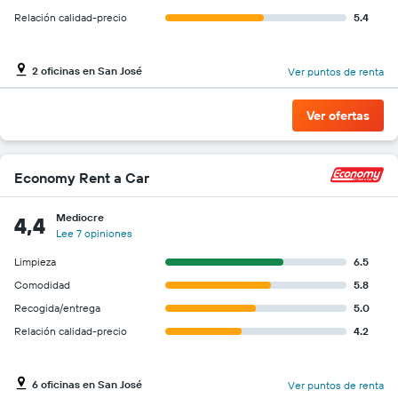
un
auto
Relación calidad-precio
5.4
de
renta
por
2 oficinas en San José
Ver puntos de renta
empresa.
Ver ofertas
Economy Rent a Car
Mediocre
4,4
Lee 7 opiniones
Limpieza
6.5
Comodidad
5.8
Recogida/entrega
5.0
Relación calidad-precio
4.2
6 oficinas en San José
Ver puntos de renta