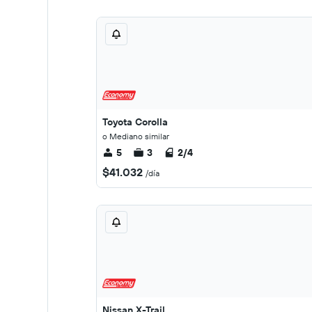
Toyota Corolla
o Mediano similar
5
3
2/4
$41.032
/día
Nissan X-Trail