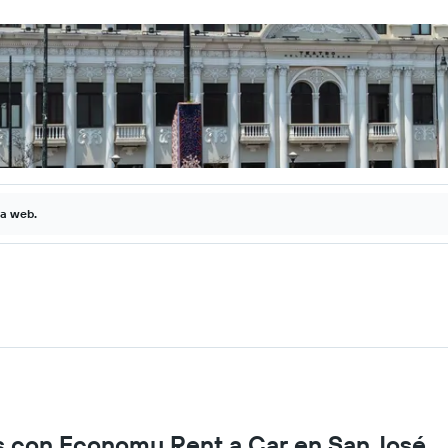
la web.
os con Economy Rent a Car en San José