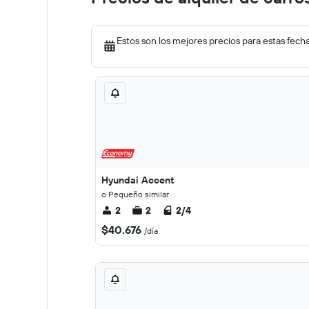
Estos son los mejores precios para estas fech
Hyundai Accent
o Pequeño similar
2
2
2/4
$40.676
/día