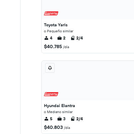
Toyota Yaris
o Pequeño similar
4
2
2/4
$40.785
/día
Hyundai Elantra
o Mediano similar
5
3
2/4
$40.803
/día