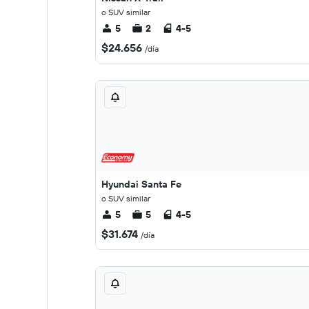
o SUV similar
5
2
4-5
$24.656
/día
Hyundai Santa Fe
o SUV similar
5
5
4-5
$31.674
/día