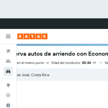
Vuelos
Reserva autos de arriendo con Econom
Hoteles
Entrega en el mismo punto
Edad del conductor:
25-26
Ve
Autos
Explore
Rastreador
Cuándo ir