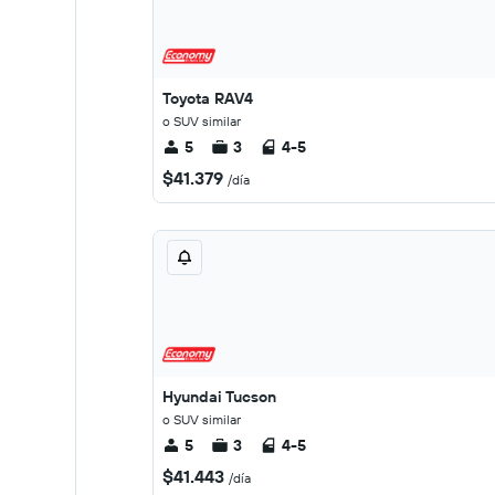
Toyota RAV4
o SUV similar
5
3
4-5
$41.379
/día
Hyundai Tucson
o SUV similar
5
3
4-5
$41.443
/día