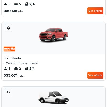
5
5
2/4
$40.138
Ver oferta
/día
Fiat Strada
o Camioneta pickup similar
5
2
2/4
$33.074
Ver oferta
/día