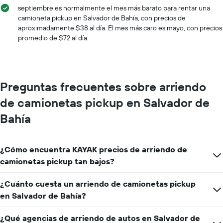
renta
septiembre es normalmente el mes más barato para rentar una
de
camioneta pickup en Salvador de Bahía, con precios de
autos.
aproximadamente $38 al día. El mes más caro es mayo, con precios
El
promedio de $72 al día.
gráfico
muestra
1
eje
Y
Preguntas frecuentes sobre arriendo
que
indica
de camionetas pickup en Salvador de
el
precio
Bahía
más
barato
de
¿Cómo encuentra KAYAK precios de arriendo de
un
camionetas pickup tan bajos?
auto
de
renta
¿Cuánto cuesta un arriendo de camionetas pickup
por
en Salvador de Bahía?
empresa.
¿Qué agencias de arriendo de autos en Salvador de