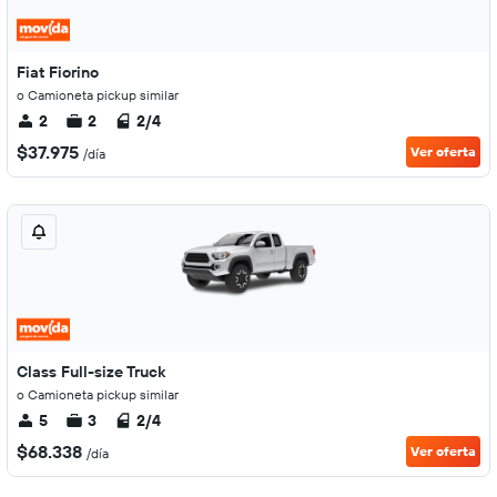
Fiat Fiorino
o Camioneta pickup similar
2
2
2/4
$37.975
Ver oferta
/día
Class Full-size Truck
o Camioneta pickup similar
5
3
2/4
$68.338
Ver oferta
/día