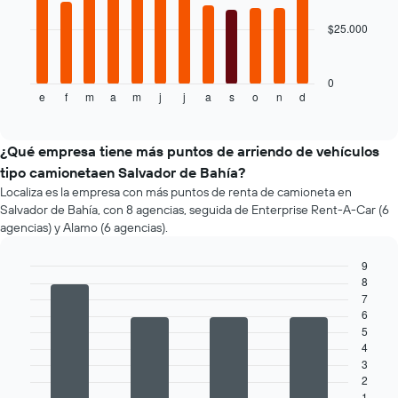
precio
más
$25.000
El
barato
siguiente
de
gráfico
un
muestra
0
auto
e
f
m
a
m
j
j
a
s
o
n
d
el
End
of
de
precio
interactive
renta
promedio
chart
por
de
¿Qué empresa tiene más puntos de arriendo de vehículos
empresa.
un
tipo camionetaen Salvador de Bahía?
auto
Localiza es la empresa con más puntos de renta de camioneta en
de
Salvador de Bahía, con 8 agencias, seguida de Enterprise Rent-A-Car (6
renta
agencias) y Alamo (6 agencias).
por
mes.
9
El
8
gráfico
Bar
Chart
graphic.
7
chart
muestra
with
6
1
4
5
eje
bars.
4
X
3
que
El
2
indica
siguiente
1