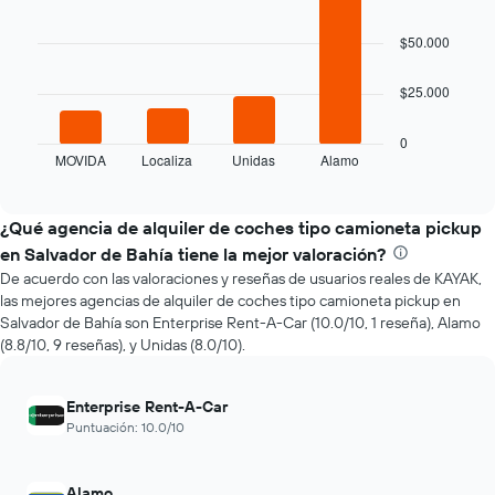
with
se
4
acerca
bars.
$50.000
la
fecha
El
de
$25.000
siguiente
la
gráfico
reserva.
muestra
0
El
MOVIDA
Localiza
Unidas
Alamo
las
End
gráfico
of
cuatro
interactive
muestra
empresas
chart
1
de
¿Qué agencia de alquiler de coches tipo camioneta pickup
eje
renta
en Salvador de Bahía tiene la mejor valoración?
X
de
que
De acuerdo con las valoraciones y reseñas de usuarios reales de KAYAK,
autos
indica
las mejores agencias de alquiler de coches tipo camioneta pickup en
más
la
Salvador de Bahía son Enterprise Rent-A-Car (10.0/10, 1 reseña), Alamo
económicas
cantidad
(8.8/10, 9 reseñas), y Unidas (8.0/10).
de
de
las
días
últimas
previos
Enterprise Rent-A-Car
72
a
Puntuación: 10.0/10
horas.
la
El
reserva.
gráfico
El
Alamo