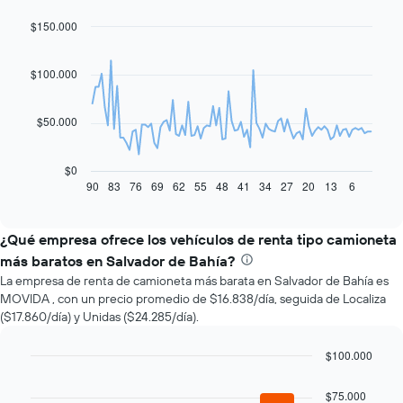
$150.000
Line
Chart
graphic.
chart
with
91
$100.000
data
points.
$50.000
El
siguiente
gráfico
$0
muestra
90
83
76
69
62
55
48
41
34
27
20
13
6
End
of
cómo
interactive
varía
chart
el
¿Qué empresa ofrece los vehículos de renta tipo camioneta
precio
más baratos en Salvador de Bahía?
de
La empresa de renta de camioneta más barata en Salvador de Bahía es
un
MOVIDA , con un precio promedio de $16.838/día, seguida de Localiza
auto
($17.860/día) y Unidas ($24.285/día).
de
renta
a
$100.000
medida
Bar
Chart
que
graphic.
chart
$75.000