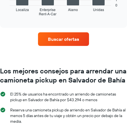
los
gráfico
0
meses
muestra
Localiza
Enterprise
Alamo
Unidas
del
Rent-A-Car
las
End
año.
of
cuatro
interactive
El
empresas
chart
gráfico
de
muestra
renta
Buscar ofertas
1
de
eje
autos
Y
con
que
más
indica
sucursales.
el
El
Los mejores consejos para arrendar una
precio
gráfico
promedio
camioneta pickup en Salvador de Bahía
muestra
de
1
un
eje
auto
El 25% de usuarios ha encontrado un arriendo de camionetas
X
de
pickup en Salvador de Bahía por $43.294 o menos
que
renta
indica
por
Reserva una camioneta pickup de arriendo en Salvador de Bahía al
las
día.
menos 5 días antes de tu viaje y obtén un precio por debajo de la
empresas
media.
de