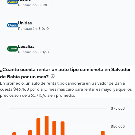
muestra
gráfico
Puntuación: 8.8/10
1
muestra
eje
1
X
eje
Unidas
que
Y
Puntuación: 8.0/10
indica
que
las
indica
4
el
Localiza
empresas
precio
más
Puntuación: 8.0/10
promedio
baratas
de
de
un
¿Cuánto cuesta rentar un auto tipo camioneta en Salvador
renta
auto
de
de Bahía por un mes?
de
autos
En promedio, un auto de renta tipo camioneta en Salvador de Bahía
renta.
El
cuesta $46.468 por día. El mes más caro para rentar es mayo, ya que los
gráfico
precios son de $65.710/día en promedio.
muestra
1
$75.000
eje
Bar
Y
Chart
graphic.
chart
que
with
$50.000
indica
12
el
bars.