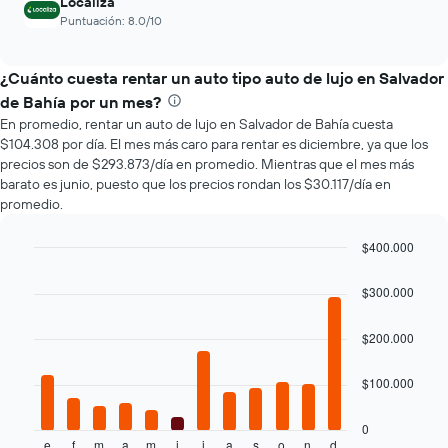
Localiza
Puntuación: 8.0/10
¿Cuánto cuesta rentar un auto tipo auto de lujo en Salvador
de Bahía por un mes?
En promedio, rentar un auto de lujo en Salvador de Bahía cuesta
$104.308 por día. El mes más caro para rentar es diciembre, ya que los
precios son de $293.873/día en promedio. Mientras que el mes más
barato es junio, puesto que los precios rondan los $30.117/día en
promedio.
$400.000
Bar
Chart
graphic.
chart
$300.000
with
12
bars.
$200.000
El
$100.000
siguiente
gráfico
muestra
0
e
f
m
a
m
j
j
a
s
o
n
d
el
End