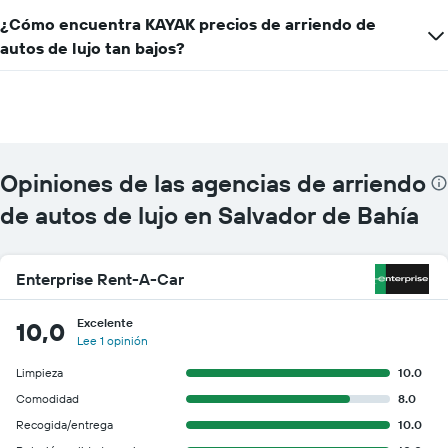
1
eje
¿Cómo encuentra KAYAK precios de arriendo de
Y
autos de lujo tan bajos?
que
indica
el
precio
más
barato
de
Opiniones de las agencias de arriendo
un
de autos de lujo en Salvador de Bahía
auto
de
renta
por
Enterprise Rent-A-Car
empresa.
Excelente
10,0
Lee 1 opinión
Limpieza
10.0
Comodidad
8.0
Recogida/entrega
10.0