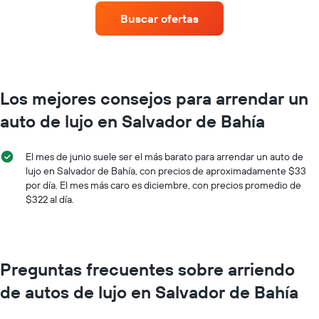
muestra
renta
Buscar ofertas
1
de
eje
autos
Y
con
que
más
indica
sucursales.
el
El
Los mejores consejos para arrendar un
precio
gráfico
promedio
auto de lujo en Salvador de Bahía
muestra
de
1
un
eje
auto
El mes de junio suele ser el más barato para arrendar un auto de
X
de
lujo en Salvador de Bahía, con precios de aproximadamente $33
que
renta
por día. El mes más caro es diciembre, con precios promedio de
indica
por
$322 al día.
las
día.
empresas
de
renta
de
Preguntas frecuentes sobre arriendo
autos.
El
de autos de lujo en Salvador de Bahía
gráfico
muestra