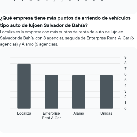
of
precio
interactive
promedio
chart
de
¿Qué empresa tiene más puntos de arriendo de vehículos
un
tipo auto de lujoen Salvador de Bahía?
auto
Localiza es la empresa con más puntos de renta de auto de lujo en
de
Salvador de Bahía, con 8 agencias, seguida de Enterprise Rent-A-Car (6
renta
agencias) y Alamo (6 agencias).
por
mes.
9
El
8
gráfico
Bar
Chart
graphic.
7
chart
muestra
with
6
1
4
5
eje
bars.
4
X
3
que
El
2
indica
siguiente
1
los
gráfico
0
meses
muestra
Localiza
Enterprise
Alamo
Unidas
del
Rent-A-Car
las
End
año.
of
cuatro
interactive
El
empresas
chart
gráfico
de