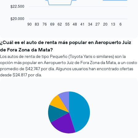
El
$22.500
siguiente
gráfico
$20.000
muestra
90
83
76
69
62
55
48
41
34
27
20
13
6
End
of
cómo
interactive
varía
chart
el
¿Cuál es el auto de renta más popular en Aeropuerto Juiz
precio
de Fora Zona da Mata?
de
Los autos de renta de tipo Pequeño (Toyota Yaris o similares) son la
un
opción más popular en Aeropuerto Juiz de Fora Zona da Mata, a un costo
auto
promedio de $42.747 por día. Algunos usuarios han encontrado ofertas
de
desde $24.817 por día.
renta
a
medida
que
Pie
Chart
se
graphic.
chart
with
acerca
5
la
slices.
fecha
de
El
la
siguiente
reserva.