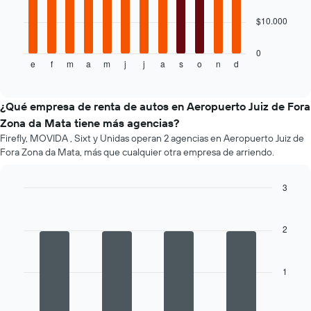
el
El
$10.000
precio
siguiente
promedio
gráfico
de
muestra
0
un
e
f
m
a
m
j
j
a
s
o
n
d
el
End
of
auto
precio
interactive
de
promedio
chart
renta.
de
¿Qué empresa de renta de autos en Aeropuerto Juiz de Fora
un
Zona da Mata tiene más agencias?
auto
Firefly, MOVIDA , Sixt y Unidas operan 2 agencias en Aeropuerto Juiz de
de
Fora Zona da Mata, más que cualquier otra empresa de arriendo.
renta
por
mes.
3
El
Bar
Chart
gráfico
graphic.
chart
muestra
with
2
4
1
bars.
eje
X
1
El
que
siguiente
indica
gráfico
los