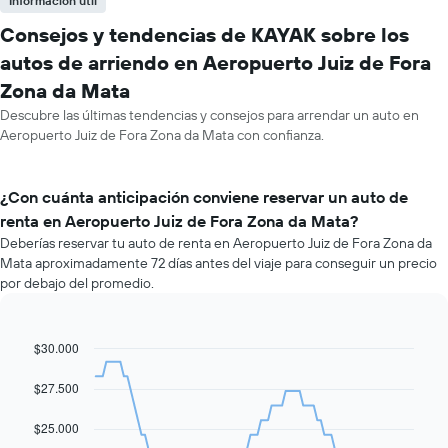
Información útil
Consejos y tendencias de KAYAK sobre los
autos de arriendo en Aeropuerto Juiz de Fora
Zona da Mata
Descubre las últimas tendencias y consejos para arrendar un auto en
Aeropuerto Juiz de Fora Zona da Mata con confianza.
¿Con cuánta anticipación conviene reservar un auto de
renta en Aeropuerto Juiz de Fora Zona da Mata?
Deberías reservar tu auto de renta en Aeropuerto Juiz de Fora Zona da
Mata aproximadamente 72 días antes del viaje para conseguir un precio
por debajo del promedio.
$30.000
Line
Chart
graphic.
chart
with
$27.500
91
data
$25.000
points.