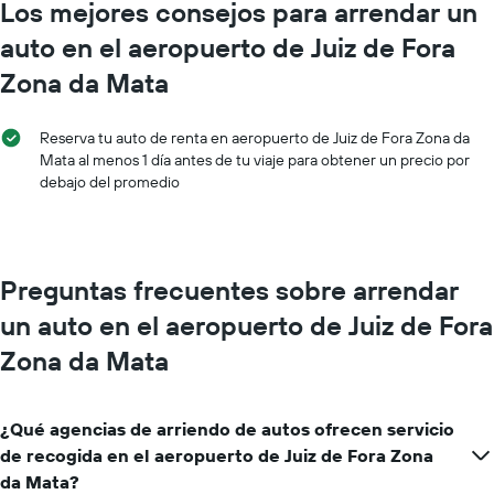
Los mejores consejos para arrendar un
autos.
El
auto en el aeropuerto de Juiz de Fora
gráfico
muestra
Zona da Mata
1
eje
Y
Reserva tu auto de renta en aeropuerto de Juiz de Fora Zona da
que
Mata al menos 1 día antes de tu viaje para obtener un precio por
indica
debajo del promedio
el
precio
más
barato
Preguntas frecuentes sobre arrendar
de
un
un auto en el aeropuerto de Juiz de Fora
auto
de
Zona da Mata
renta
por
empresa.
¿Qué agencias de arriendo de autos ofrecen servicio
de recogida en el aeropuerto de Juiz de Fora Zona
da Mata?