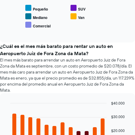
gráfico
El
muestra
gráfico
Pequeño
SUV
el
muestra
precio
Mediano
Van
1
promedio
eje
Comercial
End
de
X
of
los
interactive
que
tipos
chart
indica
de
¿Cuál es el mes más barato para rentar un auto en
la
autos
Aeropuerto Juiz de Fora Zona da Mata?
cantidad
más
de
El mes más barato para arrendar un auto en Aeropuerto Juiz de Fora
populares.
días
Zona da Mata es septiembre, con un costo promedio de $20.078/día. El
previos
mes más caro para arrendar un auto en Aeropuerto Juiz de Fora Zona da
a
Mata es enero, ya que el precio promedio es de $32.855/día, un 117.239%
la
por encima del promedio anual en Aeropuerto Juiz de Fora Zona da
reserva.
Mata.
El
gráfico
$40.000
muestra
Bar
Chart
1
graphic.
chart
eje
$30.000
with
Y
12
que
bars.
$20.000
indica