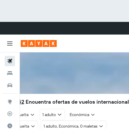
Vuelos
Hoteles
Autos
$10.952
Encuentra ofertas de vuelos internaciona
Explore
Rastreador
Ida y vuelta
1 adulto
Económica
Cuándo ir
Ida y vuelta
1 adulto, Económica, 0 maletas