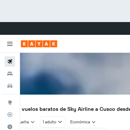
Vuelos
Hoteles
Autos
CUZ
Explore
Busca vuelos baratos de Sky Airline a Cusco des
Rastreador
Ida y vuelta
1 adulto
Económica
Cuándo ir