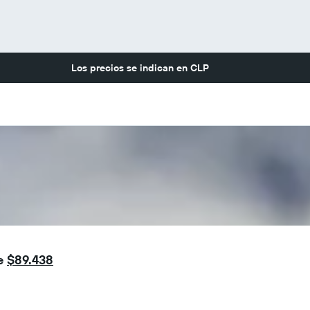
Los precios se indican en
CLP
de
$89.438