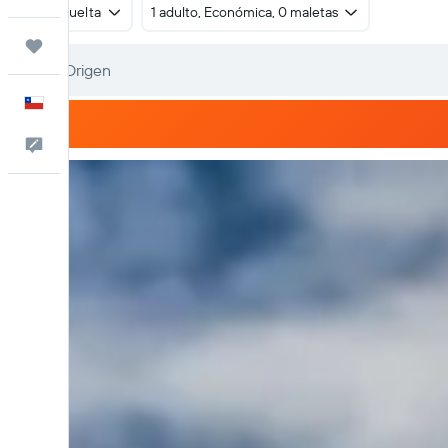
Ida y vuelta
1 adulto, Económica, 0 maletas
Trips
Español
Comentarios