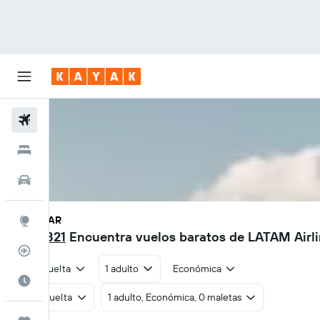
Vuelos
Hoteles
Autos
SCL - PAR
Explore
$436.821
Encuentra vuelos baratos de LATAM Airli
Rastreador
Ida y vuelta
1 adulto
Económica
Cuándo ir
Ida y vuelta
1 adulto, Económica, 0 maletas