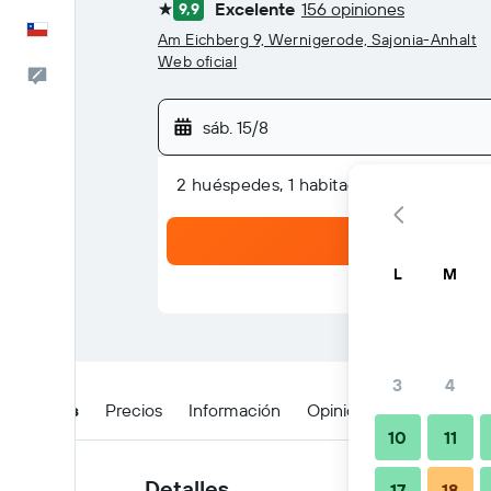
Excelente
156 opiniones
9,9
1 estrella
Español
Am Eichberg 9, Wernigerode, Sajonia-Anhalt
Web oficial
Comentarios
sáb. 15/8
2 huéspedes, 1 habitación
L
M
3
4
Detalles
Precios
Información
Opiniones
Ubicación
10
11
Detalles
17
18