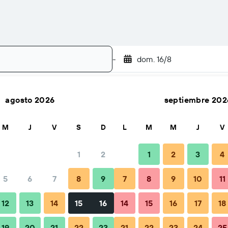
-
dom. 16/8
agosto 2026
septiembre 202
Buscar
M
J
V
S
D
L
M
M
J
V
1
2
1
2
3
4
5
6
7
8
9
7
8
9
10
11
Consejos y preguntas frecuentes
Alojamientos cercanos
12
13
14
15
16
14
15
16
17
18
19
20
21
22
23
21
22
23
24
25