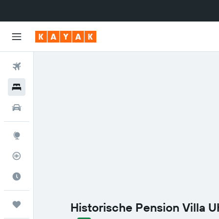
Vuelos
Hoteles
Autos
Explore
Rastreador
Cuándo ir
Trips
Historische Pension Villa U