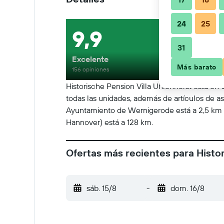
24
25
9,9
31
Excelente
Más barato
156 opiniones
Historische Pension Villa Uhlenhorst está en 
todas las unidades, además de artículos de as
Ayuntamiento de Wernigerode está a 2,5 km d
Hannover) está a 128 km.
Ofertas más recientes para Histo
sáb. 15/8
-
dom. 16/8