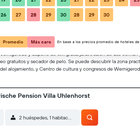
26
27
28
29
30
28
29
30
Ver en el mapa
Promedio
Más caro
En base a los precios promedio de hoteles de 
Wernigerode y dispone de wifi gratis, jardín, salón de uso común
eo gratuitos y secador de pelo. Se puede descubrir la zona pract
el alojamiento, y Centro de cultura y congresos de Wernigerode
rische Pension Villa Uhlenhorst
2 huéspedes, 1 habitación