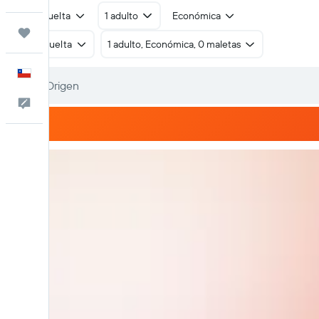
Ida y vuelta
1 adulto
Económica
Trips
Ida y vuelta
1 adulto, Económica, 0 maletas
Español
Comentarios