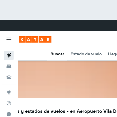
Buscar
Estado de vuelo
Lleg
Vuelos
Hoteles
Autos
Explore
Rastreador
MMO
Vuelos y estados de vuelos - en Aeropuerto Vila
Cuándo ir