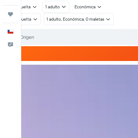
Ida y vuelta
1 adulto
Económica
Trips
Ida y vuelta
1 adulto, Económica, 0 maletas
Español
Comentarios