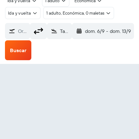
Ida y vuelta
1 adulto
Económica
Ida y vuelta
1 adulto, Económica, 0 maletas
Origen
Takapoto (TKP)
dom. 6/9
-
dom. 13/9
Buscar