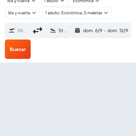
Ida y vuelta
1 adulto
Económica
Ida y vuelta
1 adulto, Económica, 0 maletas
Origen
St Anthony (YAY)
dom. 6/9
-
dom. 13/9
Buscar