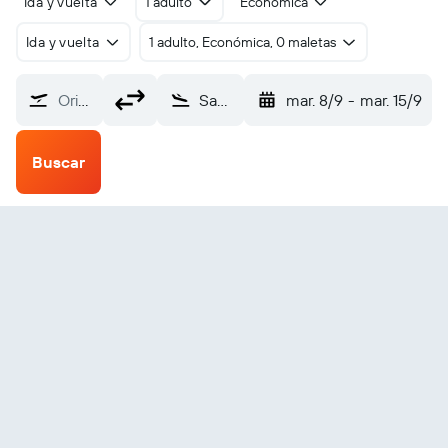
Ida y vuelta
1 adulto
Económica
Ida y vuelta
1 adulto, Económica, 0 maletas
Origen
Sandspit (YZP)
mar. 8/9
-
mar. 15/9
Buscar