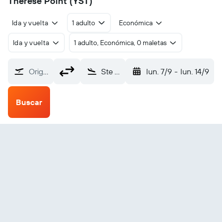
Therese Point (YST)
Ida y vuelta
1 adulto
Económica
Ida y vuelta
1 adulto, Económica, 0 maletas
Origen
Ste Therese Point (YST)
lun. 7/9
-
lun. 14/9
Buscar