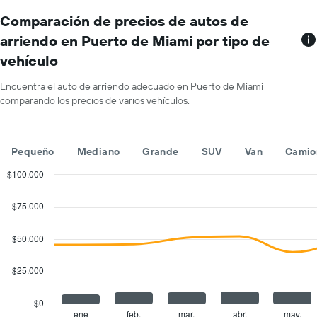
El
gráfico
Comparación de precios de autos de
muestra
arriendo en Puerto de Miami por tipo de
1
vehículo
eje
X
que
Encuentra el auto de arriendo adecuado en Puerto de Miami
indica
comparando los precios de varios vehículos.
los
meses
del
Pequeño
Mediano
Grande
SUV
Van
Camio
año.
El
$100.000
gráfico
Combination
Chart
muestra
graphic.
chart
$75.000
1
with
eje
2
Y
data
$50.000
series.
que
indica
$25.000
The
el
chart
precio
has
promedio
$0
1
de
ene
feb.
mar.
abr.
may.
End