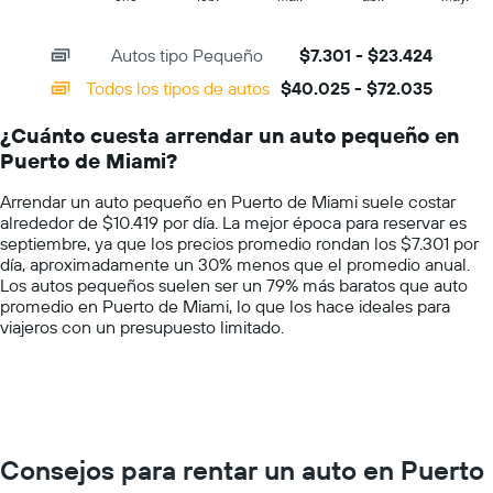
of
X
un
interactive
axis
auto
chart
Autos tipo Pequeño
$7.301 - $23.424
displaying
de
categories.
renta
Todos los tipos de autos
$40.025 - $72.035
Range:
por
14
día.
¿Cuánto cuesta arrendar un auto pequeño en
categories.
Puerto de Miami?
The
chart
Arrendar un auto pequeño en Puerto de Miami suele costar
has
alrededor de $10.419 por día. La mejor época para reservar es
1
septiembre, ya que los precios promedio rondan los $7.301 por
Y
día, aproximadamente un 30% menos que el promedio anual.
axis
Los autos pequeños suelen ser un 79% más baratos que auto
displaying
promedio en Puerto de Miami, lo que los hace ideales para
values.
viajeros con un presupuesto limitado.
Range:
0
to
100000.
Consejos para rentar un auto en Puerto