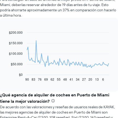
Miami, deberías reservar alrededor de 19 días antes de tu viaje. Esto
podría ahorrarte aproximadamente un 37% en comparación con hacerlo
a última hora.
$200.000
Line
Chart
graphic.
chart
with
$150.000
91
data
$100.000
points.
El
$50.000
siguiente
gráfico
$0
muestra
90
83
76
69
62
55
48
41
34
27
20
13
6
End
of
cómo
interactive
varía
chart
el
¿Qué agencia de alquiler de coches en Puerto de Miami
precio
tiene la mejor valoración?
de
De acuerdo con las valoraciones y reseñas de usuarios reales de KAYAK,
un
las mejores agencias de alquiler de coches en Puerto de Miami son
auto
Enterprise Rent-A-Car (7.2/10, 108 reseñas), Sixt (7.2/10, 162 reseñas) y