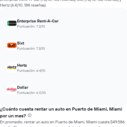
de
Hertz (6.4/10, 184 reseñas).
renta
a
medida
Enterprise Rent-A-Car
que
Puntuación: 7.2/10
se
acerca
la
Sixt
fecha
Puntuación: 7.2/10
de
la
reserva.
El
Hertz
gráfico
Puntuación: 6.4/10
muestra
1
eje
Dollar
X
Puntuación: 6.0/10
que
indica
la
¿Cuánto cuesta rentar un auto en Puerto de Miami, Miami
cantidad
por un mes?
de
En promedio, rentar un auto en Puerto de Miami, Miami cuesta $49.586
días