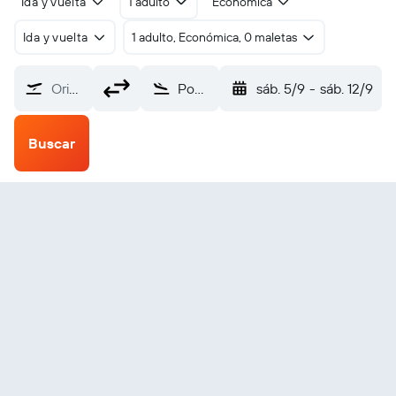
Ida y vuelta
1 adulto
Económica
Ida y vuelta
1 adulto, Económica, 0 maletas
Origen
Pontianak Supadio (PNK)
sáb. 5/9
-
sáb. 12/9
Buscar