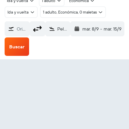
Ida y vuelta
1 adulto
Económica
Ida y vuelta
1 adulto, Económica, 0 maletas
Origen
Pelican SPB (PEC)
mar. 8/9
-
mar. 15/9
Buscar